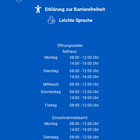
Erklärung zur Barrierefreiheit
Leichte Sprache
Öffnungszeiten
Rathaus:
Montag
08:00
-
12:00
Uhr
14:00
-
16:00
Von 08:00 bis 12:00 Uhr
Uhr
Von 14:00 bis 16:00 Uhr
Dienstag
08:00
-
12:00
Uhr
14:00
-
16:00
Von 08:00 bis 12:00 Uhr
Uhr
Von 14:00 bis 16:00 Uhr
Mittwoch
08:00
-
12:00
Uhr
Von 08:00 bis 12:00 Uhr
Donnerstag
08:00
-
12:00
Uhr
14:00
-
18:00
Von 08:00 bis 12:00 Uhr
Uhr
Von 14:00 bis 18:00 Uhr
Freitag
08:00
-
12:00
Uhr
Von 08:00 bis 12:00 Uhr
Einwohnermeldeamt:
Montag
08:00
-
12:00
Uhr
14:00
-
16:00
Von 08:00 bis 12:00 Uhr
Uhr
Von 14:00 bis 16:00 Uhr
Dienstag
08:00
-
12:00
Uhr