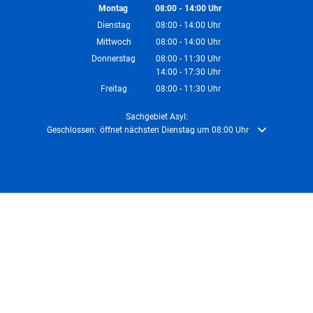
Montag
08:00
-
14:00
Uhr
Von 08:00 bis 14:00 Uhr
Dienstag
08:00
-
14:00
Uhr
Von 08:00 bis 14:00 Uhr
Mittwoch
08:00
-
14:00
Uhr
Von 08:00 bis 14:00 Uhr
Donnerstag
08:00
-
11:30
Uhr
14:00
-
17:30
Von 08:00 bis 11:30 Uhr
Uhr
Von 14:00 bis 17:30 Uhr
Freitag
08:00
-
11:30
Uhr
Von 08:00 bis 11:30 Uhr
Sachgebiet Asyl:
Klicken, um weitere Öffnungs- oder Schließzeiten auszublenden
Geschlossen:
öffnet nächsten Dienstag um 08:00 Uhr