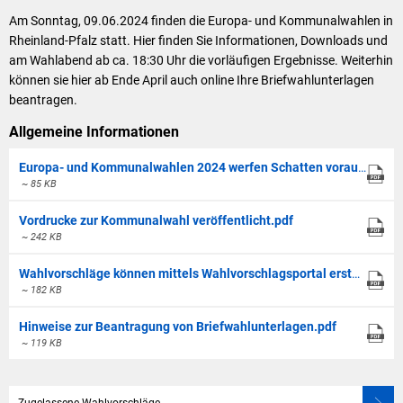
Kommunalwahl
Die Bundeswehr und Westerburg
Förderungen der VG f
Am Sonntag, 09.06.2024 finden die Europa- und Kommunalwahlen in
2024
Rheinland-Pfalz statt. Hier finden Sie Informationen, Downloads und
Seniorenmobilität/Jugendtaxi/Fahrservice
Feuerwehr
am Wahlabend ab ca. 18:30 Uhr die vorläufigen Ergebnisse. Weiterhin
können sie hier ab Ende April auch online Ihre Briefwahlunterlagen
Sicherheit für Senioren
Allgemeine Informati
beantragen.
Ehrenamtskarte des Westerwaldkreises
Allgemeine Informationen
Europa- und Kommunalwahlen 2024 werfen Schatten voraus.pdf
Westerwaldbad
~ 85 KB
Vordrucke zur Kommunalwahl veröffentlicht.pdf
~ 242 KB
Wahlvorschläge können mittels Wahlvorschlagsportal erstellt werden.pdf
~ 182 KB
Hinweise zur Beantragung von Briefwahlunterlagen.pdf
~ 119 KB