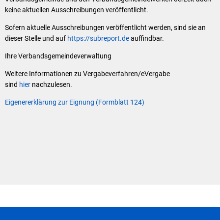
Klimaschutz
keine aktuellen Ausschreibungen veröffentlicht.
Vereine
Förderungen der VG für private Umbauten
Sofern aktuelle Ausschreibungen veröffentlicht werden, sind sie an
dieser Stelle und auf
https://subreport.de
auffindbar.
Die Bundeswehr und Westerburg
Feuerwehr
Ihre Verbandsgemeindeverwaltung
Seniorenmobilität/Jugendtaxi/Fahrservice
Allgemeine Informationen
Weitere Informationen zu Vergabeverfahren/eVergabe
sind
hier
nachzulesen.
Sicherheit für Senioren
Eigenererklärung zur Eignung (Formblatt 124)
Ehrenamtskarte des Westerwaldkreises
Westerwaldbad