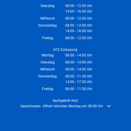
Von 14:00 bis 16:00 Uhr
Dienstag
08:00
-
12:00
Uhr
14:00
-
16:00
Von 08:00 bis 12:00 Uhr
Uhr
Von 14:00 bis 16:00 Uhr
Mittwoch
08:00
-
12:00
Uhr
Von 08:00 bis 12:00 Uhr
Donnerstag
08:00
-
12:00
Uhr
14:00
-
18:00
Von 08:00 bis 12:00 Uhr
Uhr
Von 14:00 bis 18:00 Uhr
Freitag
08:00
-
12:00
Uhr
Von 08:00 bis 12:00 Uhr
KFZ-Zulassung:
Montag
08:00
-
14:00
Uhr
Von 08:00 bis 14:00 Uhr
Dienstag
08:00
-
14:00
Uhr
Von 08:00 bis 14:00 Uhr
Mittwoch
08:00
-
14:00
Uhr
Von 08:00 bis 14:00 Uhr
Donnerstag
08:00
-
11:30
Uhr
14:00
-
17:30
Von 08:00 bis 11:30 Uhr
Uhr
Von 14:00 bis 17:30 Uhr
Freitag
08:00
-
11:30
Uhr
Von 08:00 bis 11:30 Uhr
Sachgebiet Asyl:
Klicken, um weitere Öffnungs- oder Schließzeiten auszublenden
Geschlossen:
öffnet nächsten Montag um 08:00 Uhr