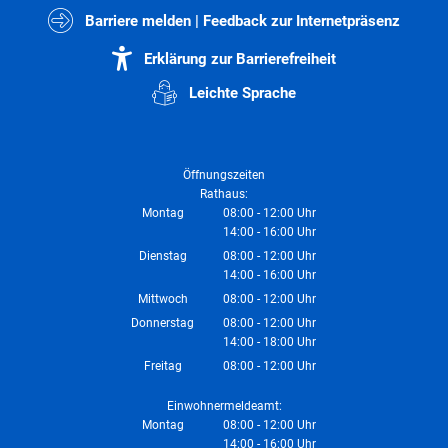
Barriere melden | Feedback zur Internetpräsenz
Erklärung zur Barrierefreiheit
Leichte Sprache
Öffnungszeiten
Rathaus:
Montag
08:00
-
12:00
Uhr
14:00
-
16:00
Von 08:00 bis 12:00 Uhr
Uhr
Von 14:00 bis 16:00 Uhr
Dienstag
08:00
-
12:00
Uhr
14:00
-
16:00
Von 08:00 bis 12:00 Uhr
Uhr
Von 14:00 bis 16:00 Uhr
Mittwoch
08:00
-
12:00
Uhr
Von 08:00 bis 12:00 Uhr
Donnerstag
08:00
-
12:00
Uhr
14:00
-
18:00
Von 08:00 bis 12:00 Uhr
Uhr
Von 14:00 bis 18:00 Uhr
Freitag
08:00
-
12:00
Uhr
Von 08:00 bis 12:00 Uhr
Einwohnermeldeamt:
Montag
08:00
-
12:00
Uhr
14:00
-
16:00
Von 08:00 bis 12:00 Uhr
Uhr