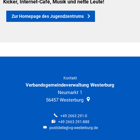
Klimaschutz
Kicker, Internet-Café, Musik und nette Leute!
Vereine
Förderungen der VG für private Umbauten
Zur Homepage des Jugendzentrums
Die Bundeswehr und Westerburg
Feuerwehr
Seniorenmobilität/Jugendtaxi/Fahrservice
Allgemeine Informationen
Sicherheit für Senioren
Ehrenamtskarte des Westerwaldkreises
Kontakt
Verbandsgemeindeverwaltung Westerburg
Westerwaldbad
Neumarkt 1
56457
Westerburg
+49 2663 291-0
+49 2663 291-888
poststelle@vg-westerburg.de