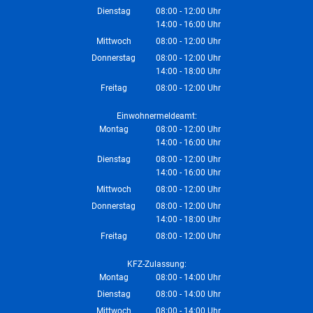
Von 14:00 bis 16:00 Uhr
Dienstag
08:00
-
12:00
Uhr
14:00
-
16:00
Von 08:00 bis 12:00 Uhr
Uhr
Von 14:00 bis 16:00 Uhr
Mittwoch
08:00
-
12:00
Uhr
Von 08:00 bis 12:00 Uhr
Donnerstag
08:00
-
12:00
Uhr
14:00
-
18:00
Von 08:00 bis 12:00 Uhr
Uhr
Von 14:00 bis 18:00 Uhr
Freitag
08:00
-
12:00
Uhr
Von 08:00 bis 12:00 Uhr
Einwohnermeldeamt:
Montag
08:00
-
12:00
Uhr
14:00
-
16:00
Von 08:00 bis 12:00 Uhr
Uhr
Von 14:00 bis 16:00 Uhr
Dienstag
08:00
-
12:00
Uhr
14:00
-
16:00
Von 08:00 bis 12:00 Uhr
Uhr
Von 14:00 bis 16:00 Uhr
Mittwoch
08:00
-
12:00
Uhr
Von 08:00 bis 12:00 Uhr
Donnerstag
08:00
-
12:00
Uhr
14:00
-
18:00
Von 08:00 bis 12:00 Uhr
Uhr
Von 14:00 bis 18:00 Uhr
Freitag
08:00
-
12:00
Uhr
Von 08:00 bis 12:00 Uhr
KFZ-Zulassung:
Montag
08:00
-
14:00
Uhr
Von 08:00 bis 14:00 Uhr
Dienstag
08:00
-
14:00
Uhr
Von 08:00 bis 14:00 Uhr
Mittwoch
08:00
-
14:00
Uhr