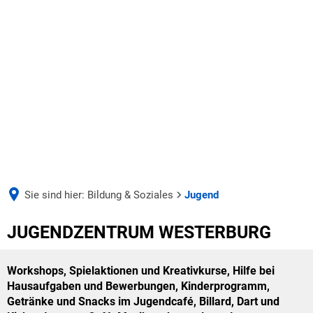
AKTUELLES
UNSERE VERBANDSGEMEINDE
Aus der Verwaltung
Seite einstellen
UNSERE GEMEINDEN
Bürgermeister & Beigeordnete
Ausschreibungen
BILDUNG & SOZIALES
Verbandsgemeinderat & Ausschüsse
Wäller Wochenspiegel
Sie sind hier:
Bildung & Soziales
Jugend
WIRTSCHAFT & ARBEITEN
Schulen
Ausbi
Haushalt & Finanzen
Deine Ausbildung bei der VG
Jugend
JUGENDZENTRUM WESTERBURG
Duale
Kindertagesstätten
Satzungen
Stellen- und Ausbildungsangebote
Azubi
Workshops, Spielaktionen und Kreativkurse, Hilfe bei
Zentralbücherei
Verwaltung & Werke
Hausaufgaben und Bewerbungen, Kinderprogramm,
Getränke und Snacks im Jugendcafé, Billard, Dart und
Jugend