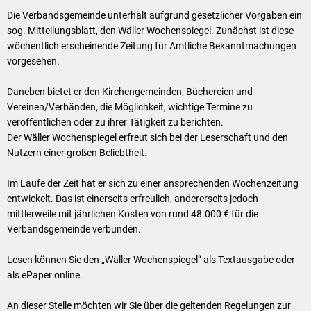
Klimaschutz
Die Verbandsgemeinde unterhält aufgrund gesetzlicher Vorgaben ein
Vereine
sog. Mitteilungsblatt, den Wäller Wochenspiegel. Zunächst ist diese
Förderungen der VG für private Umbauten
wöchentlich erscheinende Zeitung für Amtliche Bekanntmachungen
Die Bundeswehr und Westerburg
vorgesehen.
Feuerwehr
Seniorenmobilität/Jugendtaxi/Fahrservice
Daneben bietet er den Kirchengemeinden, Büchereien und
Allgemeine Informationen
Vereinen/Verbänden, die Möglichkeit, wichtige Termine zu
veröffentlichen oder zu ihrer Tätigkeit zu berichten.
Sicherheit für Senioren
Der Wäller Wochenspiegel erfreut sich bei der Leserschaft und den
Nutzern einer großen Beliebtheit.
Ehrenamtskarte des Westerwaldkreises
Im Laufe der Zeit hat er sich zu einer ansprechenden Wochenzeitung
Westerwaldbad
entwickelt. Das ist einerseits erfreulich, andererseits jedoch
mittlerweile mit jährlichen Kosten von rund 48.000 € für die
Verbandsgemeinde verbunden.
Lesen können Sie den „Wäller Wochenspiegel“ als Textausgabe oder
als ePaper online.
An dieser Stelle möchten wir Sie über die geltenden Regelungen zur