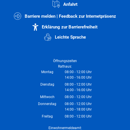
Anfahrt
Barriere melden | Feedback zur Internetpräsenz
Erklärung zur Barrierefreiheit
Leichte Sprache
Öffnungszeiten
Rathaus:
Montag
08:00
-
12:00
Uhr
14:00
-
16:00
Von 08:00 bis 12:00 Uhr
Uhr
Von 14:00 bis 16:00 Uhr
Dienstag
08:00
-
12:00
Uhr
14:00
-
16:00
Von 08:00 bis 12:00 Uhr
Uhr
Von 14:00 bis 16:00 Uhr
Mittwoch
08:00
-
12:00
Uhr
Von 08:00 bis 12:00 Uhr
Donnerstag
08:00
-
12:00
Uhr
14:00
-
18:00
Von 08:00 bis 12:00 Uhr
Uhr
Von 14:00 bis 18:00 Uhr
Freitag
08:00
-
12:00
Uhr
Von 08:00 bis 12:00 Uhr
Einwohnermeldeamt: