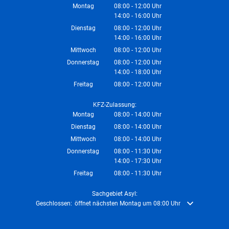
Montag
08:00
-
12:00
Uhr
14:00
-
16:00
Von 08:00 bis 12:00 Uhr
Uhr
Von 14:00 bis 16:00 Uhr
Dienstag
08:00
-
12:00
Uhr
14:00
-
16:00
Von 08:00 bis 12:00 Uhr
Uhr
Von 14:00 bis 16:00 Uhr
Mittwoch
08:00
-
12:00
Uhr
Von 08:00 bis 12:00 Uhr
Donnerstag
08:00
-
12:00
Uhr
14:00
-
18:00
Von 08:00 bis 12:00 Uhr
Uhr
Von 14:00 bis 18:00 Uhr
Freitag
08:00
-
12:00
Uhr
Von 08:00 bis 12:00 Uhr
KFZ-Zulassung:
Montag
08:00
-
14:00
Uhr
Von 08:00 bis 14:00 Uhr
Dienstag
08:00
-
14:00
Uhr
Von 08:00 bis 14:00 Uhr
Mittwoch
08:00
-
14:00
Uhr
Von 08:00 bis 14:00 Uhr
Donnerstag
08:00
-
11:30
Uhr
14:00
-
17:30
Von 08:00 bis 11:30 Uhr
Uhr
Von 14:00 bis 17:30 Uhr
Freitag
08:00
-
11:30
Uhr
Von 08:00 bis 11:30 Uhr
Sachgebiet Asyl:
Klicken, um weitere Öffnungs- oder Schließzeiten auszublenden
Geschlossen:
öffnet nächsten Montag um 08:00 Uhr