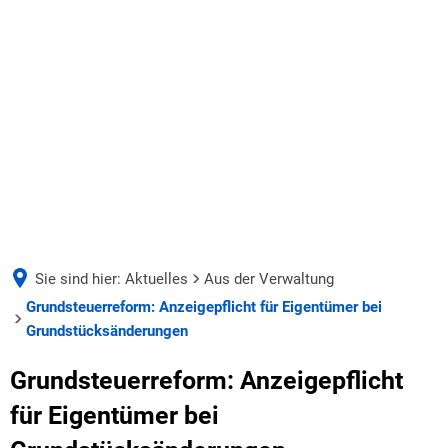
AKTUELLES
UNSERE VERBANDSGEMEINDE
Aus der Verwaltung
Seite einstellen
UNSERE GEMEINDEN
Bürgermeister & Beigeordnete
Ausschreibungen
BILDUNG & SOZIALES
Verbandsgemeinderat & Ausschüsse
Wäller Wochenspiegel
Sie sind hier:
Aktuelles
Aus der Verwaltung
WIRTSCHAFT & ARBEITEN
Schulen
Grundsteuerreform: Anzeigepflicht für Eigentümer bei
Ausbi
Haushalt & Finanzen
Deine Ausbildung bei der VG
Grundstücksänderungen
Duale
Kindertagesstätten
Satzungen
Stellen- und Ausbildungsangebote
Grundsteuerreform: Anzeigepflicht
Azubi
Zentralbücherei
Verwaltung & Werke
für Eigentümer bei
Jugend