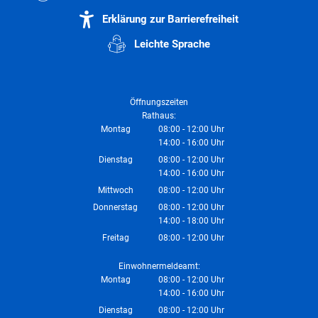
Erklärung zur Barrierefreiheit
Leichte Sprache
Öffnungszeiten
Rathaus:
Montag
08:00
-
12:00
Uhr
14:00
-
16:00
Von 08:00 bis 12:00 Uhr
Uhr
Von 14:00 bis 16:00 Uhr
Dienstag
08:00
-
12:00
Uhr
14:00
-
16:00
Von 08:00 bis 12:00 Uhr
Uhr
Von 14:00 bis 16:00 Uhr
Mittwoch
08:00
-
12:00
Uhr
Von 08:00 bis 12:00 Uhr
Donnerstag
08:00
-
12:00
Uhr
14:00
-
18:00
Von 08:00 bis 12:00 Uhr
Uhr
Von 14:00 bis 18:00 Uhr
Freitag
08:00
-
12:00
Uhr
Von 08:00 bis 12:00 Uhr
Einwohnermeldeamt:
Montag
08:00
-
12:00
Uhr
14:00
-
16:00
Von 08:00 bis 12:00 Uhr
Uhr
Von 14:00 bis 16:00 Uhr
Dienstag
08:00
-
12:00
Uhr