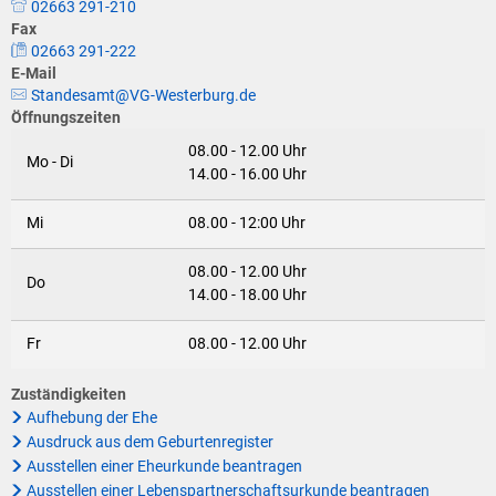
Klimaschutz
02663 291-210
Fax
Vereine
02663 291-222
Förderungen der VG für private Umbauten
E-Mail
Die Bundeswehr und Westerburg
Standesamt@VG-Westerburg.de
Feuerwehr
Öffnungszeiten
Seniorenmobilität/Jugendtaxi/Fahrservice
08.00 - 12.00 Uhr
Allgemeine Informationen
Mo - Di
14.00 - 16.00 Uhr
Sicherheit für Senioren
Mi
08.00 - 12:00 Uhr
Ehrenamtskarte des Westerwaldkreises
08.00 - 12.00 Uhr
Do
14.00 - 18.00 Uhr
Westerwaldbad
Fr
08.00 - 12.00 Uhr
Zuständigkeiten
Aufhebung der Ehe
Ausdruck aus dem Geburtenregister
Ausstellen einer Eheurkunde beantragen
Ausstellen einer Lebenspartnerschaftsurkunde beantragen