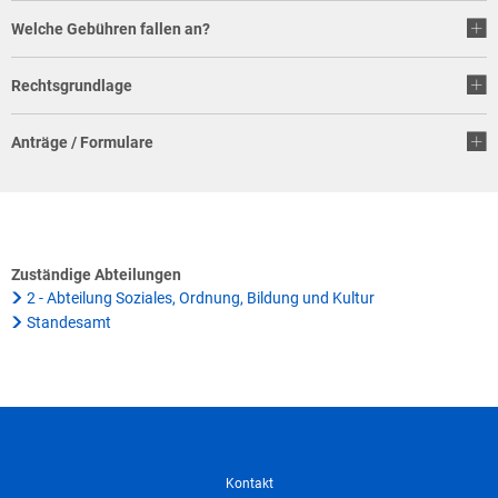
Klimaschutz
Welche Gebühren fallen an?
Vereine
Förderungen der VG für private Umbauten
Rechtsgrundlage
Die Bundeswehr und Westerburg
Feuerwehr
Anträge / Formulare
Seniorenmobilität/Jugendtaxi/Fahrservice
Allgemeine Informationen
Sicherheit für Senioren
Ehrenamtskarte des Westerwaldkreises
Zuständige Abteilungen
2 - Abteilung Soziales, Ordnung, Bildung und Kultur
Westerwaldbad
Standesamt
Kontakt