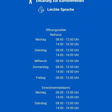
Erklärung zur Barrierefreiheit
Leichte Sprache
Öffnungszeiten
Rathaus:
Montag
08:00
-
12:00
Uhr
14:00
-
16:00
Von 08:00 bis 12:00 Uhr
Uhr
Von 14:00 bis 16:00 Uhr
Dienstag
08:00
-
12:00
Uhr
14:00
-
16:00
Von 08:00 bis 12:00 Uhr
Uhr
Von 14:00 bis 16:00 Uhr
Mittwoch
08:00
-
12:00
Uhr
Von 08:00 bis 12:00 Uhr
Donnerstag
08:00
-
12:00
Uhr
14:00
-
18:00
Von 08:00 bis 12:00 Uhr
Uhr
Von 14:00 bis 18:00 Uhr
Freitag
08:00
-
12:00
Uhr
Von 08:00 bis 12:00 Uhr
Einwohnermeldeamt:
Montag
08:00
-
12:00
Uhr
14:00
-
16:00
Von 08:00 bis 12:00 Uhr
Uhr
Von 14:00 bis 16:00 Uhr
Dienstag
08:00
-
12:00
Uhr
14:00
-
16:00
Von 08:00 bis 12:00 Uhr
Uhr