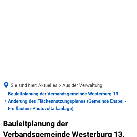
AKTUELLES
UNSERE VERBANDSGEMEINDE
Aus der Verwaltung
Seite einstellen
UNSERE GEMEINDEN
Bürgermeister & Beigeordnete
Ausschreibungen
BILDUNG & SOZIALES
Verbandsgemeinderat & Ausschüsse
Wäller Wochenspiegel
Sie sind hier:
Aktuelles
Aus der Verwaltung
WIRTSCHAFT & ARBEITEN
Schulen
Bauleitplanung der Verbandsgemeinde Westerburg 13.
Ausbi
Haushalt & Finanzen
Deine Ausbildung bei der VG
Änderung des Flächennutzungsplanes (Gemeinde Enspel -
Duale
Kindertagesstätten
Freiflächen-Photovoltaikanlage)
Satzungen
Stellen- und Ausbildungsangebote
Azubi
Zentralbücherei
Bauleitplanung der
Verwaltung & Werke
Verbandsgemeinde Westerburg 13.
Jugend