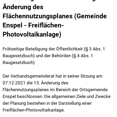
Klimaschutz
Änderung des
Vereine
Förderungen der VG für private Umbauten
Flächennutzungsplanes (Gemeinde
Die Bundeswehr und Westerburg
Enspel - Freiflächen-
Feuerwehr
Photovoltaikanlage)
Seniorenmobilität/Jugendtaxi/Fahrservice
Allgemeine Informationen
Sicherheit für Senioren
Frühzeitige Beteiligung der Öffentlichkeit (§ 3 Abs. 1
Baugesetzbuch) und der Behörden (§ 4 Abs. 1
Ehrenamtskarte des Westerwaldkreises
Baugesetzbuch)
Westerwaldbad
Der Verbandsgemeinderat hat in seiner Sitzung am
07.12.2021 die 13. Änderung des
Flächennutzungsplanes im Bereich der Ortsgemeinde
Enspel beschlossen. Die allgemeinen Ziele und Zwecke
der Planung bestehen in der Darstellung einer
Freiflächen-Photovoltaikanlage.