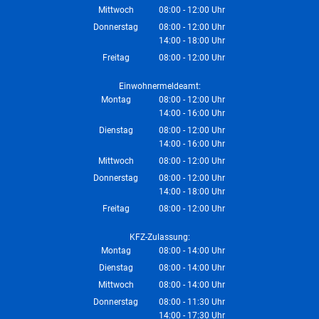
Von 14:00 bis 16:00 Uhr
Mittwoch
08:00
-
12:00
Uhr
Von 08:00 bis 12:00 Uhr
Donnerstag
08:00
-
12:00
Uhr
14:00
-
18:00
Von 08:00 bis 12:00 Uhr
Uhr
Von 14:00 bis 18:00 Uhr
Freitag
08:00
-
12:00
Uhr
Von 08:00 bis 12:00 Uhr
Einwohnermeldeamt:
Montag
08:00
-
12:00
Uhr
14:00
-
16:00
Von 08:00 bis 12:00 Uhr
Uhr
Von 14:00 bis 16:00 Uhr
Dienstag
08:00
-
12:00
Uhr
14:00
-
16:00
Von 08:00 bis 12:00 Uhr
Uhr
Von 14:00 bis 16:00 Uhr
Mittwoch
08:00
-
12:00
Uhr
Von 08:00 bis 12:00 Uhr
Donnerstag
08:00
-
12:00
Uhr
14:00
-
18:00
Von 08:00 bis 12:00 Uhr
Uhr
Von 14:00 bis 18:00 Uhr
Freitag
08:00
-
12:00
Uhr
Von 08:00 bis 12:00 Uhr
KFZ-Zulassung:
Montag
08:00
-
14:00
Uhr
Von 08:00 bis 14:00 Uhr
Dienstag
08:00
-
14:00
Uhr
Von 08:00 bis 14:00 Uhr
Mittwoch
08:00
-
14:00
Uhr
Von 08:00 bis 14:00 Uhr
Donnerstag
08:00
-
11:30
Uhr
14:00
-
17:30
Von 08:00 bis 11:30 Uhr
Uhr