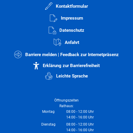
Kontaktformular
Impressum
Datenschutz
Anfahrt
Barriere melden | Feedback zur Internetpräsenz
Erklärung zur Barrierefreiheit
Leichte Sprache
Öffnungszeiten
Rathaus:
Montag
08:00
-
12:00
Uhr
14:00
-
16:00
Von 08:00 bis 12:00 Uhr
Uhr
Von 14:00 bis 16:00 Uhr
Dienstag
08:00
-
12:00
Uhr
14:00
-
16:00
Von 08:00 bis 12:00 Uhr
Uhr