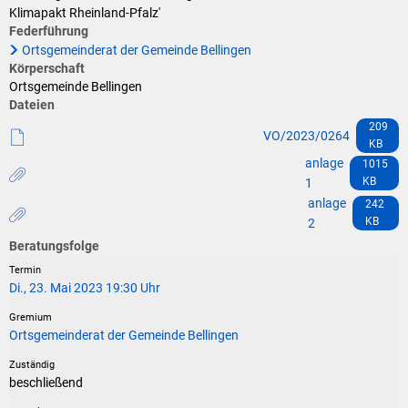
Klimaschutz
Klimapakt Rheinland-Pfalz'
Federführung
Vereine
Förderungen der VG für private Umbauten
Ortsgemeinderat der Gemeinde Bellingen
Körperschaft
Die Bundeswehr und Westerburg
Feuerwehr
Ortsgemeinde Bellingen
Dateien
Seniorenmobilität/Jugendtaxi/Fahrservice
209
Allgemeine Informationen
VO/2023/0264
KB
Sicherheit für Senioren
anlage
1015
KB
1
anlage
242
Ehrenamtskarte des Westerwaldkreises
KB
2
Beratungsfolge
Westerwaldbad
Di., 23. Mai 2023 19:30 Uhr
Ortsgemeinderat der Gemeinde Bellingen
beschließend