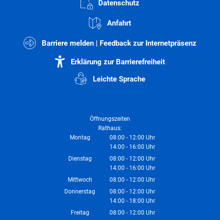
Datenschutz
Anfahrt
Barriere melden | Feedback zur Internetpräsenz
Erklärung zur Barrierefreiheit
Leichte Sprache
Öffnungszeiten
Rathaus:
Montag
08:00
-
12:00
Uhr
14:00
-
16:00
Von 08:00 bis 12:00 Uhr
Uhr
Von 14:00 bis 16:00 Uhr
Dienstag
08:00
-
12:00
Uhr
14:00
-
16:00
Von 08:00 bis 12:00 Uhr
Uhr
Von 14:00 bis 16:00 Uhr
Mittwoch
08:00
-
12:00
Uhr
Von 08:00 bis 12:00 Uhr
Donnerstag
08:00
-
12:00
Uhr
14:00
-
18:00
Von 08:00 bis 12:00 Uhr
Uhr
Von 14:00 bis 18:00 Uhr
Freitag
08:00
-
12:00
Uhr