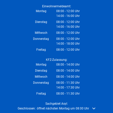
Von 08:00 bis 12:00 Uhr
Einwohnermeldeamt:
Montag
08:00
-
12:00
Uhr
14:00
-
16:00
Von 08:00 bis 12:00 Uhr
Uhr
Von 14:00 bis 16:00 Uhr
Dienstag
08:00
-
12:00
Uhr
14:00
-
16:00
Von 08:00 bis 12:00 Uhr
Uhr
Von 14:00 bis 16:00 Uhr
Mittwoch
08:00
-
12:00
Uhr
Von 08:00 bis 12:00 Uhr
Donnerstag
08:00
-
12:00
Uhr
14:00
-
18:00
Von 08:00 bis 12:00 Uhr
Uhr
Von 14:00 bis 18:00 Uhr
Freitag
08:00
-
12:00
Uhr
Von 08:00 bis 12:00 Uhr
KFZ-Zulassung:
Montag
08:00
-
14:00
Uhr
Von 08:00 bis 14:00 Uhr
Dienstag
08:00
-
14:00
Uhr
Von 08:00 bis 14:00 Uhr
Mittwoch
08:00
-
14:00
Uhr
Von 08:00 bis 14:00 Uhr
Donnerstag
08:00
-
11:30
Uhr
14:00
-
17:30
Von 08:00 bis 11:30 Uhr
Uhr
Von 14:00 bis 17:30 Uhr
Freitag
08:00
-
11:30
Uhr
Von 08:00 bis 11:30 Uhr
Sachgebiet Asyl:
Klicken, um weitere Öffnungs- oder Schließzeiten auszublenden
Geschlossen:
öffnet nächsten Montag um 08:00 Uhr