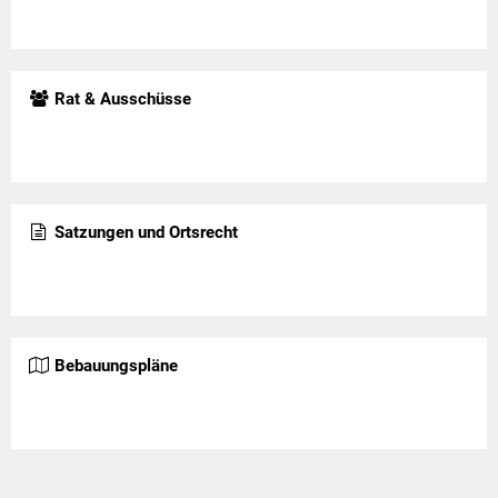
Klimaschutz
Vereine
Förderungen der VG für private Umbauten
Die Bundeswehr und Westerburg
Rat & Ausschüsse
Feuerwehr
Seniorenmobilität/Jugendtaxi/Fahrservice
Allgemeine Informationen
Sicherheit für Senioren
Satzungen und Ortsrecht
Ehrenamtskarte des Westerwaldkreises
Westerwaldbad
Bebauungspläne