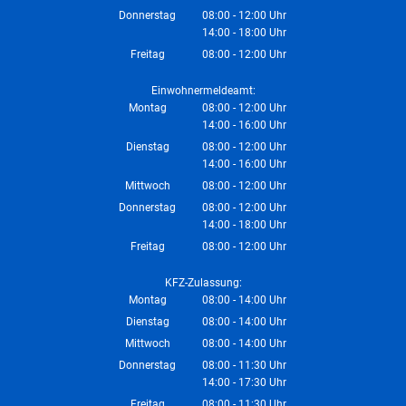
Von 08:00 bis 12:00 Uhr
Donnerstag
08:00
-
12:00
Uhr
14:00
-
18:00
Von 08:00 bis 12:00 Uhr
Uhr
Von 14:00 bis 18:00 Uhr
Freitag
08:00
-
12:00
Uhr
Von 08:00 bis 12:00 Uhr
Einwohnermeldeamt:
Montag
08:00
-
12:00
Uhr
14:00
-
16:00
Von 08:00 bis 12:00 Uhr
Uhr
Von 14:00 bis 16:00 Uhr
Dienstag
08:00
-
12:00
Uhr
14:00
-
16:00
Von 08:00 bis 12:00 Uhr
Uhr
Von 14:00 bis 16:00 Uhr
Mittwoch
08:00
-
12:00
Uhr
Von 08:00 bis 12:00 Uhr
Donnerstag
08:00
-
12:00
Uhr
14:00
-
18:00
Von 08:00 bis 12:00 Uhr
Uhr
Von 14:00 bis 18:00 Uhr
Freitag
08:00
-
12:00
Uhr
Von 08:00 bis 12:00 Uhr
KFZ-Zulassung:
Montag
08:00
-
14:00
Uhr
Von 08:00 bis 14:00 Uhr
Dienstag
08:00
-
14:00
Uhr
Von 08:00 bis 14:00 Uhr
Mittwoch
08:00
-
14:00
Uhr
Von 08:00 bis 14:00 Uhr
Donnerstag
08:00
-
11:30
Uhr
14:00
-
17:30
Von 08:00 bis 11:30 Uhr
Uhr
Von 14:00 bis 17:30 Uhr
Freitag
08:00
-
11:30
Uhr