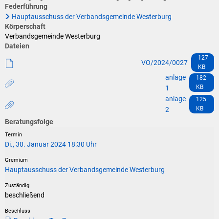
Klimaschutz
Federführung
Hauptausschuss der Verbandsgemeinde Westerburg
Vereine
Förderungen der VG für private Umbauten
Körperschaft
Verbandsgemeinde Westerburg
Die Bundeswehr und Westerburg
Dateien
Feuerwehr
127
VO/2024/0027
Seniorenmobilität/Jugendtaxi/Fahrservice
KB
Allgemeine Informationen
anlage
182
Sicherheit für Senioren
KB
1
anlage
125
KB
2
Ehrenamtskarte des Westerwaldkreises
Beratungsfolge
Westerwaldbad
Di., 30. Januar 2024 18:30 Uhr
Hauptausschuss der Verbandsgemeinde Westerburg
beschließend