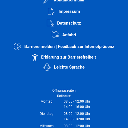
Impressum
Datenschutz
Anfahrt
Barriere melden | Feedback zur Internetpräsenz
Erklärung zur Barrierefreiheit
Leichte Sprache
Öffnungszeiten
Rathaus:
Montag
08:00
-
12:00
Uhr
14:00
-
16:00
Von 08:00 bis 12:00 Uhr
Uhr
Von 14:00 bis 16:00 Uhr
Dienstag
08:00
-
12:00
Uhr
14:00
-
16:00
Von 08:00 bis 12:00 Uhr
Uhr
Von 14:00 bis 16:00 Uhr
Mittwoch
08:00
-
12:00
Uhr