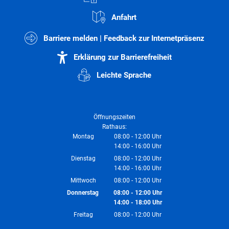
Anfahrt
Barriere melden | Feedback zur Internetpräsenz
Erklärung zur Barrierefreiheit
Leichte Sprache
Öffnungszeiten
Rathaus:
Montag
08:00
-
12:00
Uhr
14:00
-
16:00
Von 08:00 bis 12:00 Uhr
Uhr
Von 14:00 bis 16:00 Uhr
Dienstag
08:00
-
12:00
Uhr
14:00
-
16:00
Von 08:00 bis 12:00 Uhr
Uhr
Von 14:00 bis 16:00 Uhr
Mittwoch
08:00
-
12:00
Uhr
Von 08:00 bis 12:00 Uhr
Donnerstag
08:00
-
12:00
Uhr
14:00
-
18:00
Von 08:00 bis 12:00 Uhr
Uhr
Von 14:00 bis 18:00 Uhr
Freitag
08:00
-
12:00
Uhr
Von 08:00 bis 12:00 Uhr