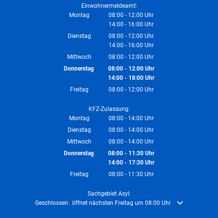
Einwohnermeldeamt:
Montag
08:00
-
12:00
Uhr
14:00
-
16:00
Von 08:00 bis 12:00 Uhr
Uhr
Von 14:00 bis 16:00 Uhr
Dienstag
08:00
-
12:00
Uhr
14:00
-
16:00
Von 08:00 bis 12:00 Uhr
Uhr
Von 14:00 bis 16:00 Uhr
Mittwoch
08:00
-
12:00
Uhr
Von 08:00 bis 12:00 Uhr
Donnerstag
08:00
-
12:00
Uhr
14:00
-
18:00
Von 08:00 bis 12:00 Uhr
Uhr
Von 14:00 bis 18:00 Uhr
Freitag
08:00
-
12:00
Uhr
Von 08:00 bis 12:00 Uhr
KFZ-Zulassung:
Montag
08:00
-
14:00
Uhr
Von 08:00 bis 14:00 Uhr
Dienstag
08:00
-
14:00
Uhr
Von 08:00 bis 14:00 Uhr
Mittwoch
08:00
-
14:00
Uhr
Von 08:00 bis 14:00 Uhr
Donnerstag
08:00
-
11:30
Uhr
14:00
-
17:30
Von 08:00 bis 11:30 Uhr
Uhr
Von 14:00 bis 17:30 Uhr
Freitag
08:00
-
11:30
Uhr
Von 08:00 bis 11:30 Uhr
Sachgebiet Asyl:
Klicken, um weitere Öffnungs- oder Schließzeiten auszublenden
Geschlossen:
öffnet nächsten Freitag um 08:00 Uhr