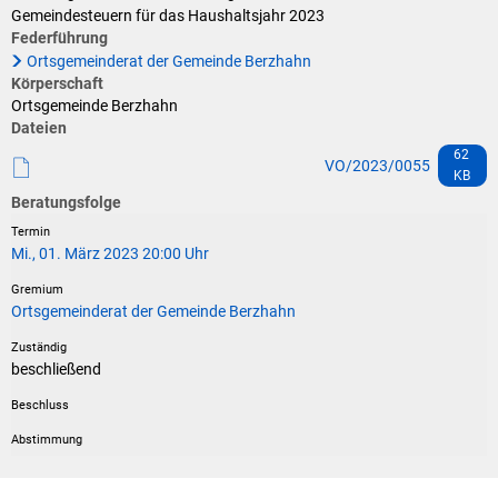
Klimaschutz
Gemeindesteuern für das Haushaltsjahr 2023
Federführung
Vereine
Förderungen der VG für private Umbauten
Ortsgemeinderat der Gemeinde Berzhahn
Körperschaft
Die Bundeswehr und Westerburg
Feuerwehr
Ortsgemeinde Berzhahn
Dateien
Seniorenmobilität/Jugendtaxi/Fahrservice
62
Allgemeine Informationen
VO/2023/0055
KB
Sicherheit für Senioren
Beratungsfolge
Ehrenamtskarte des Westerwaldkreises
Mi., 01. März 2023 20:00 Uhr
Westerwaldbad
Ortsgemeinderat der Gemeinde Berzhahn
beschließend