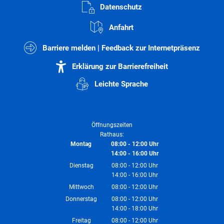
Datenschutz
Anfahrt
Barriere melden | Feedback zur Internetpräsenz
Erklärung zur Barrierefreiheit
Leichte Sprache
Öffnungszeiten
Rathaus:
Montag
08:00
-
12:00
Uhr
14:00
-
16:00
Von 08:00 bis 12:00 Uhr
Uhr
Von 14:00 bis 16:00 Uhr
Dienstag
08:00
-
12:00
Uhr
14:00
-
16:00
Von 08:00 bis 12:00 Uhr
Uhr
Von 14:00 bis 16:00 Uhr
Mittwoch
08:00
-
12:00
Uhr
Von 08:00 bis 12:00 Uhr
Donnerstag
08:00
-
12:00
Uhr
14:00
-
18:00
Von 08:00 bis 12:00 Uhr
Uhr
Von 14:00 bis 18:00 Uhr
Freitag
08:00
-
12:00
Uhr