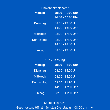
Von 08:00 bis 12:00 Uhr
Einwohnermeldeamt:
Montag
08:00
-
12:00
Uhr
14:00
-
16:00
Von 08:00 bis 12:00 Uhr
Uhr
Von 14:00 bis 16:00 Uhr
Dienstag
08:00
-
12:00
Uhr
14:00
-
16:00
Von 08:00 bis 12:00 Uhr
Uhr
Von 14:00 bis 16:00 Uhr
Mittwoch
08:00
-
12:00
Uhr
Von 08:00 bis 12:00 Uhr
Donnerstag
08:00
-
12:00
Uhr
14:00
-
18:00
Von 08:00 bis 12:00 Uhr
Uhr
Von 14:00 bis 18:00 Uhr
Freitag
08:00
-
12:00
Uhr
Von 08:00 bis 12:00 Uhr
KFZ-Zulassung:
Montag
08:00
-
14:00
Uhr
Von 08:00 bis 14:00 Uhr
Dienstag
08:00
-
14:00
Uhr
Von 08:00 bis 14:00 Uhr
Mittwoch
08:00
-
14:00
Uhr
Von 08:00 bis 14:00 Uhr
Donnerstag
08:00
-
11:30
Uhr
14:00
-
17:30
Von 08:00 bis 11:30 Uhr
Uhr
Von 14:00 bis 17:30 Uhr
Freitag
08:00
-
11:30
Uhr
Von 08:00 bis 11:30 Uhr
Sachgebiet Asyl:
Klicken, um weitere Öffnungs- oder Schließzeiten auszublenden
Geschlossen:
öffnet nächsten Dienstag um 08:00 Uhr