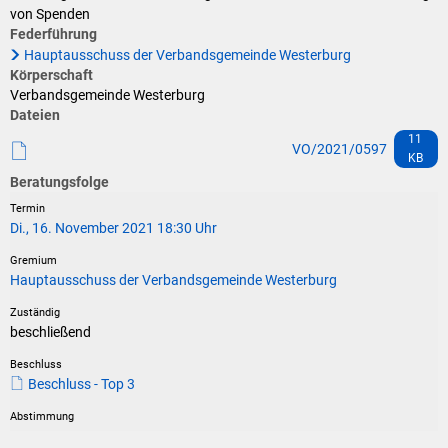
Klimaschutz
von Spenden
Federführung
Vereine
Förderungen der VG für private Umbauten
Hauptausschuss der Verbandsgemeinde Westerburg
Körperschaft
Die Bundeswehr und Westerburg
Feuerwehr
Verbandsgemeinde Westerburg
Dateien
Seniorenmobilität/Jugendtaxi/Fahrservice
11
Allgemeine Informationen
VO/2021/0597
KB
Sicherheit für Senioren
Beratungsfolge
Ehrenamtskarte des Westerwaldkreises
Di., 16. November 2021 18:30 Uhr
Westerwaldbad
Hauptausschuss der Verbandsgemeinde Westerburg
beschließend
Beschluss - Top 3