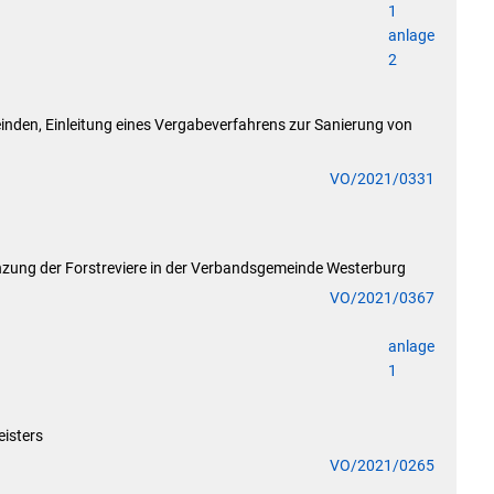
1
anlage
2
nden, Einleitung eines Vergabeverfahrens zur Sanierung von
VO/2021/0331
zung der Forstreviere in der Verbandsgemeinde Westerburg
VO/2021/0367
anlage
1
isters
VO/2021/0265