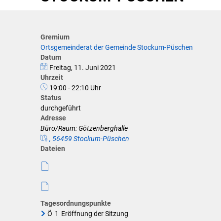
Klimaschutz
Förderungen der VG für private U
Gremium
Ortsgemeinderat der Gemeinde Stockum-Püschen
Feuerwehr
Datum
Freitag, 11. Juni 2021
Allgemeine Informationen
Uhrzeit
19:00 - 22:10 Uhr
Status
durchgeführt
Adresse
Büro/Raum: Götzenberghalle
, 56459 Stockum-Püschen
Dateien
Tagesordnungspunkte
Ö
1
Eröffnung der Sitzung