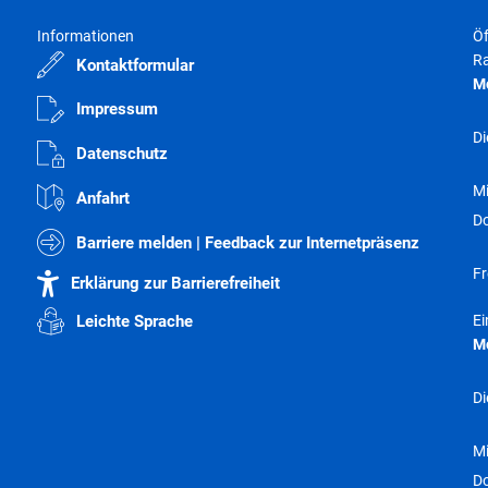
Informationen
Öf
Ra
Kontaktformular
M
Impressum
Di
Datenschutz
M
Anfahrt
D
Barriere melden | Feedback zur Internetpräsenz
Fr
Erklärung zur Barrierefreiheit
E
Leichte Sprache
M
Di
M
D