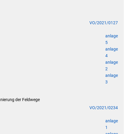
Abfall- und Wertstofftonnen
Elektronische Dokumente / Widersprüche
Wasserzähler online
VO/2021/0127
Aktuelle Förderungen
anlage
5
Sonstige Formulare & Anträge
anlage
Terminvergabe
4
anlage
2
anlage
3
nierung der Feldwege
VO/2021/0234
anlage
1