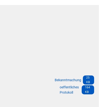
Die Bundeswehr und Westerb
Leistungen
mbauten
Seniorenmobilität/Jugendtax
Wasser & Abwasser
Formulare & Anträge
Sicherheit für Senioren
Kontakt
Einwohnerstatistik
Ehrenamtskarte des Westerw
Impressum
E-Rechnung
Westerwaldbad
Freiwilligendienst bei der VG
Vergabeverfahren & Bieterdatenbank
SEPA
Behörden im Westerwaldkreis
25
Bekanntmachung
KB
Standesamt
oeffentliches
164
Wahlen
KB
Protokoll
Wäller Wochenspiegel