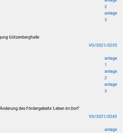
anlage
2
anlage
3
gung Götzenberghalle
VO/2021/0235
anlage
1
anlage
2
anlage
3
Änderung des Fördergebiets 'Leben im Dorf'
VO/2021/0243
anlage