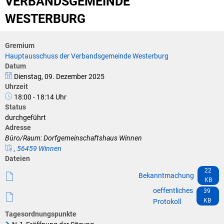
VERBANDSGEMEINDE
Klimaschutz
WESTERBURG
Vereine
Förderungen der VG für private Umbauten
Die Bundeswehr und Westerburg
Gremium
Feuerwehr
Hauptausschuss der Verbandsgemeinde Westerburg
Seniorenmobilität/Jugendtaxi/Fahrservice
Datum
Allgemeine Informationen
Dienstag, 09. Dezember 2025
Uhrzeit
Sicherheit für Senioren
18:00 - 18:14 Uhr
Status
Ehrenamtskarte des Westerwaldkreises
durchgeführt
Adresse
Westerwaldbad
Büro/Raum: Dorfgemeinschaftshaus Winnen
, 56459 Winnen
Dateien
22
Bekanntmachung
KB
oeffentliches
39
KB
Protokoll
Tagesordnungspunkte