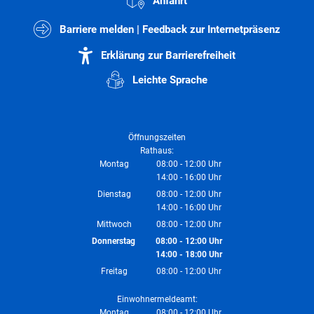
Anfahrt
Barriere melden | Feedback zur Internetpräsenz
Erklärung zur Barrierefreiheit
Leichte Sprache
Öffnungszeiten
Rathaus:
Montag
08:00
-
12:00
Uhr
14:00
-
16:00
Von 08:00 bis 12:00 Uhr
Uhr
Von 14:00 bis 16:00 Uhr
Dienstag
08:00
-
12:00
Uhr
14:00
-
16:00
Von 08:00 bis 12:00 Uhr
Uhr
Von 14:00 bis 16:00 Uhr
Mittwoch
08:00
-
12:00
Uhr
Von 08:00 bis 12:00 Uhr
Donnerstag
08:00
-
12:00
Uhr
14:00
-
18:00
Von 08:00 bis 12:00 Uhr
Uhr
Von 14:00 bis 18:00 Uhr
Freitag
08:00
-
12:00
Uhr
Von 08:00 bis 12:00 Uhr
Einwohnermeldeamt:
Montag
08:00
-
12:00
Uhr