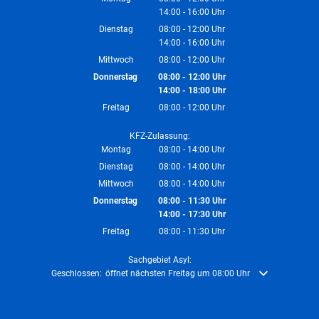
14:00
-
16:00
Von 08:00 bis 12:00 Uhr
Uhr
Von 14:00 bis 16:00 Uhr
Dienstag
08:00
-
12:00
Uhr
14:00
-
16:00
Von 08:00 bis 12:00 Uhr
Uhr
Von 14:00 bis 16:00 Uhr
Mittwoch
08:00
-
12:00
Uhr
Von 08:00 bis 12:00 Uhr
Donnerstag
08:00
-
12:00
Uhr
14:00
-
18:00
Von 08:00 bis 12:00 Uhr
Uhr
Von 14:00 bis 18:00 Uhr
Freitag
08:00
-
12:00
Uhr
Von 08:00 bis 12:00 Uhr
KFZ-Zulassung:
Montag
08:00
-
14:00
Uhr
Von 08:00 bis 14:00 Uhr
Dienstag
08:00
-
14:00
Uhr
Von 08:00 bis 14:00 Uhr
Mittwoch
08:00
-
14:00
Uhr
Von 08:00 bis 14:00 Uhr
Donnerstag
08:00
-
11:30
Uhr
14:00
-
17:30
Von 08:00 bis 11:30 Uhr
Uhr
Von 14:00 bis 17:30 Uhr
Freitag
08:00
-
11:30
Uhr
Von 08:00 bis 11:30 Uhr
Sachgebiet Asyl:
Klicken, um weitere Öffnungs- oder Schließzeiten auszublenden
Geschlossen:
öffnet nächsten Freitag um 08:00 Uhr