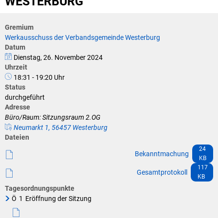
WESTERBURG
Klimaschutz
Vereine
Förderungen der VG für private Umbauten
Gremium
Werkausschuss der Verbandsgemeinde Westerburg
Die Bundeswehr und Westerburg
Feuerwehr
Datum
Dienstag, 26. November 2024
Seniorenmobilität/Jugendtaxi/Fahrservice
Uhrzeit
Allgemeine Informationen
18:31 - 19:20 Uhr
Sicherheit für Senioren
Status
durchgeführt
Adresse
Ehrenamtskarte des Westerwaldkreises
Büro/Raum: Sitzungsraum 2.OG
Neumarkt 1, 56457 Westerburg
Westerwaldbad
Dateien
24
Bekanntmachung
KB
117
Gesamtprotokoll
KB
Tagesordnungspunkte
Ö
1
Eröffnung der Sitzung