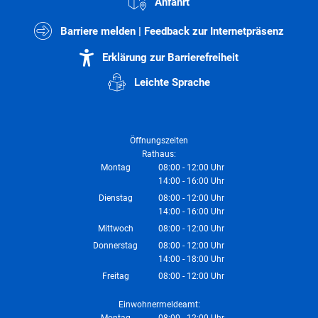
Anfahrt
Barriere melden | Feedback zur Internetpräsenz
Erklärung zur Barrierefreiheit
Leichte Sprache
Öffnungszeiten
Rathaus:
Montag
08:00
-
12:00
Uhr
14:00
-
16:00
Von 08:00 bis 12:00 Uhr
Uhr
Von 14:00 bis 16:00 Uhr
Dienstag
08:00
-
12:00
Uhr
14:00
-
16:00
Von 08:00 bis 12:00 Uhr
Uhr
Von 14:00 bis 16:00 Uhr
Mittwoch
08:00
-
12:00
Uhr
Von 08:00 bis 12:00 Uhr
Donnerstag
08:00
-
12:00
Uhr
14:00
-
18:00
Von 08:00 bis 12:00 Uhr
Uhr
Von 14:00 bis 18:00 Uhr
Freitag
08:00
-
12:00
Uhr
Von 08:00 bis 12:00 Uhr
Einwohnermeldeamt:
Montag
08:00
-
12:00
Uhr