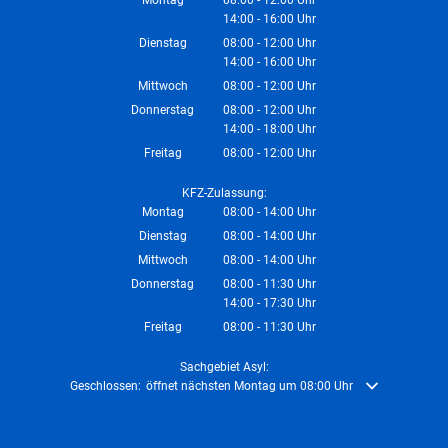
14:00
-
16:00
Von 08:00 bis 12:00 Uhr
Uhr
Von 14:00 bis 16:00 Uhr
Dienstag
08:00
-
12:00
Uhr
14:00
-
16:00
Von 08:00 bis 12:00 Uhr
Uhr
Von 14:00 bis 16:00 Uhr
Mittwoch
08:00
-
12:00
Uhr
Von 08:00 bis 12:00 Uhr
Donnerstag
08:00
-
12:00
Uhr
14:00
-
18:00
Von 08:00 bis 12:00 Uhr
Uhr
Von 14:00 bis 18:00 Uhr
Freitag
08:00
-
12:00
Uhr
Von 08:00 bis 12:00 Uhr
KFZ-Zulassung:
Montag
08:00
-
14:00
Uhr
Von 08:00 bis 14:00 Uhr
Dienstag
08:00
-
14:00
Uhr
Von 08:00 bis 14:00 Uhr
Mittwoch
08:00
-
14:00
Uhr
Von 08:00 bis 14:00 Uhr
Donnerstag
08:00
-
11:30
Uhr
14:00
-
17:30
Von 08:00 bis 11:30 Uhr
Uhr
Von 14:00 bis 17:30 Uhr
Freitag
08:00
-
11:30
Uhr
Von 08:00 bis 11:30 Uhr
Sachgebiet Asyl:
Klicken, um weitere Öffnungs- oder Schließzeiten auszublenden
Geschlossen:
öffnet nächsten Montag um 08:00 Uhr