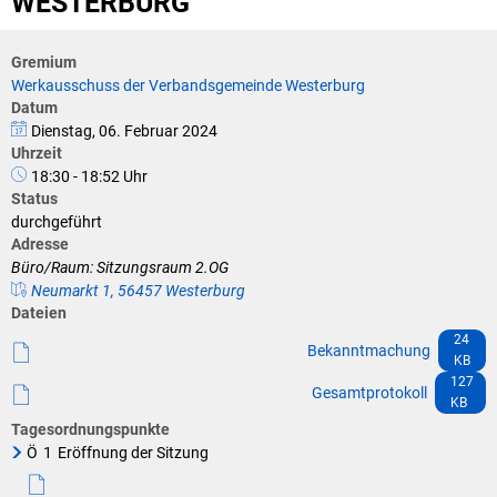
WESTERBURG
Klimaschutz
Vereine
Förderungen der VG für private Umbauten
Gremium
Werkausschuss der Verbandsgemeinde Westerburg
Die Bundeswehr und Westerburg
Feuerwehr
Datum
Dienstag, 06. Februar 2024
Seniorenmobilität/Jugendtaxi/Fahrservice
Uhrzeit
Allgemeine Informationen
18:30 - 18:52 Uhr
Sicherheit für Senioren
Status
durchgeführt
Adresse
Ehrenamtskarte des Westerwaldkreises
Büro/Raum: Sitzungsraum 2.OG
Neumarkt 1, 56457 Westerburg
Westerwaldbad
Dateien
24
Bekanntmachung
KB
127
Gesamtprotokoll
KB
Tagesordnungspunkte
Ö
1
Eröffnung der Sitzung