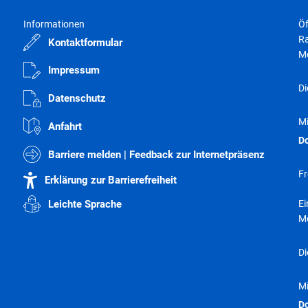
Abfall- und Wertstofftonnen
Informationen
Öf
Elektronische Dokumente / Widersprüche
Ra
Kontaktformular
Wasserzähler online
M
Impressum
Aktuelle Förderungen
Di
Datenschutz
Sonstige Formulare & Anträge
M
Terminvergabe
Anfahrt
D
Barriere melden | Feedback zur Internetpräsenz
Fr
Erklärung zur Barrierefreiheit
E
Leichte Sprache
M
Di
M
D