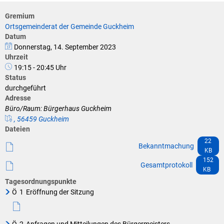
Klimaschutz
Gremium
Vereine
Förderungen der VG für private Umbauten
Ortsgemeinderat der Gemeinde Guckheim
Datum
Die Bundeswehr und Westerburg
Donnerstag, 14. September 2023
Feuerwehr
Uhrzeit
Seniorenmobilität/Jugendtaxi/Fahrservice
19:15 - 20:45 Uhr
Allgemeine Informationen
Status
durchgeführt
Sicherheit für Senioren
Adresse
Büro/Raum: Bürgerhaus Guckheim
Ehrenamtskarte des Westerwaldkreises
, 56459 Guckheim
Dateien
Westerwaldbad
22
Bekanntmachung
KB
152
Gesamtprotokoll
KB
Tagesordnungspunkte
Ö
1
Eröffnung der Sitzung