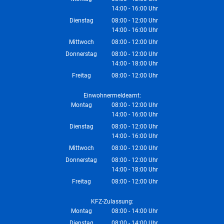
14:00
-
16:00
Von 08:00 bis 12:00 Uhr
Uhr
Von 14:00 bis 16:00 Uhr
Dienstag
08:00
-
12:00
Uhr
14:00
-
16:00
Von 08:00 bis 12:00 Uhr
Uhr
Von 14:00 bis 16:00 Uhr
Mittwoch
08:00
-
12:00
Uhr
Von 08:00 bis 12:00 Uhr
Donnerstag
08:00
-
12:00
Uhr
14:00
-
18:00
Von 08:00 bis 12:00 Uhr
Uhr
Von 14:00 bis 18:00 Uhr
Freitag
08:00
-
12:00
Uhr
Von 08:00 bis 12:00 Uhr
Einwohnermeldeamt:
Montag
08:00
-
12:00
Uhr
14:00
-
16:00
Von 08:00 bis 12:00 Uhr
Uhr
Von 14:00 bis 16:00 Uhr
Dienstag
08:00
-
12:00
Uhr
14:00
-
16:00
Von 08:00 bis 12:00 Uhr
Uhr
Von 14:00 bis 16:00 Uhr
Mittwoch
08:00
-
12:00
Uhr
Von 08:00 bis 12:00 Uhr
Donnerstag
08:00
-
12:00
Uhr
14:00
-
18:00
Von 08:00 bis 12:00 Uhr
Uhr
Von 14:00 bis 18:00 Uhr
Freitag
08:00
-
12:00
Uhr
Von 08:00 bis 12:00 Uhr
KFZ-Zulassung:
Montag
08:00
-
14:00
Uhr
Von 08:00 bis 14:00 Uhr
Dienstag
08:00
-
14:00
Uhr