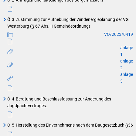
Ö
2
Anfragen und Mitteilungen des Bürgermeisters
Ö
3
Zustimmung zur Aufhebung der Windenergieplanung der VG
Westerburg (§ 67 Abs. II Gemeindeordnung)
VO/2023/0419
anlage
1
anlage
2
anlage
3
Ö
4
Beratung und Beschlussfassung zur Änderung des
Jagdpachtvertrages.
Ö
5
Herstellung des Einvernehmens nach dem Baugesetzbuch §36