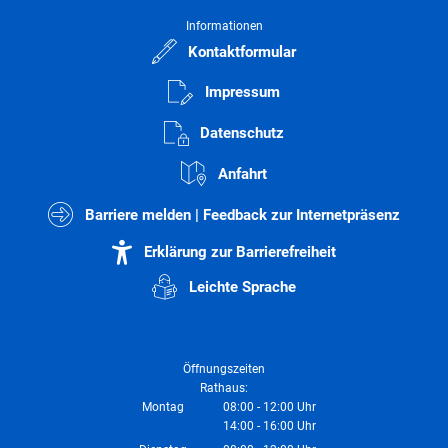
Informationen
Kontaktformular
Impressum
Datenschutz
Anfahrt
Barriere melden | Feedback zur Internetpräsenz
Erklärung zur Barrierefreiheit
Leichte Sprache
Öffnungszeiten
Rathaus:
Montag
08:00
-
12:00
Uhr
14:00
-
16:00
Von 08:00 bis 12:00 Uhr
Uhr
Von 14:00 bis 16:00 Uhr