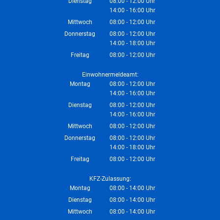
Dienstag
08:00
-
12:00
Uhr
14:00
-
16:00
Von 08:00 bis 12:00 Uhr
Uhr
Von 14:00 bis 16:00 Uhr
Mittwoch
08:00
-
12:00
Uhr
Von 08:00 bis 12:00 Uhr
Donnerstag
08:00
-
12:00
Uhr
14:00
-
18:00
Von 08:00 bis 12:00 Uhr
Uhr
Von 14:00 bis 18:00 Uhr
Freitag
08:00
-
12:00
Uhr
Von 08:00 bis 12:00 Uhr
Einwohnermeldeamt:
Montag
08:00
-
12:00
Uhr
14:00
-
16:00
Von 08:00 bis 12:00 Uhr
Uhr
Von 14:00 bis 16:00 Uhr
Dienstag
08:00
-
12:00
Uhr
14:00
-
16:00
Von 08:00 bis 12:00 Uhr
Uhr
Von 14:00 bis 16:00 Uhr
Mittwoch
08:00
-
12:00
Uhr
Von 08:00 bis 12:00 Uhr
Donnerstag
08:00
-
12:00
Uhr
14:00
-
18:00
Von 08:00 bis 12:00 Uhr
Uhr
Von 14:00 bis 18:00 Uhr
Freitag
08:00
-
12:00
Uhr
Von 08:00 bis 12:00 Uhr
KFZ-Zulassung:
Montag
08:00
-
14:00
Uhr
Von 08:00 bis 14:00 Uhr
Dienstag
08:00
-
14:00
Uhr
Von 08:00 bis 14:00 Uhr
Mittwoch
08:00
-
14:00
Uhr