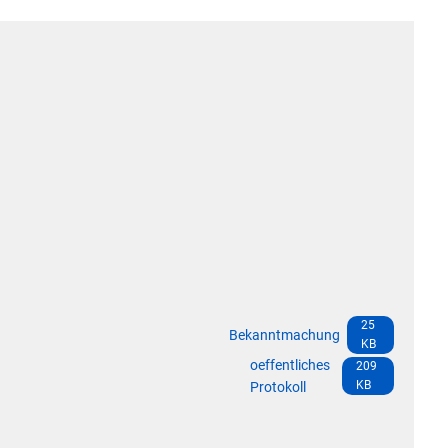
Die Bundeswehr und Westerb
Leistungen
mbauten
Seniorenmobilität/Jugendtax
Wasser & Abwasser
Formulare & Anträge
Sicherheit für Senioren
Kontakt
Einwohnerstatistik
Ehrenamtskarte des Westerw
Impressum
E-Rechnung
Westerwaldbad
Freiwilligendienst bei der VG
Vergabeverfahren & Bieterdatenbank
SEPA
Behörden im Westerwaldkreis
25
Bekanntmachung
KB
Standesamt
oeffentliches
209
Wahlen
KB
Protokoll
Wäller Wochenspiegel