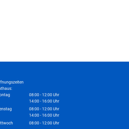
fnungszeiten
thaus:
ontag
08:00
-
12:00
Uhr
Von 08:00 bis 12:00 Uhr
14:00
-
16:00
Uhr
Von 14:00 bis 16:00 Uhr
enstag
08:00
-
12:00
Uhr
Von 08:00 bis 12:00 Uhr
14:00
-
16:00
Uhr
Von 14:00 bis 16:00 Uhr
ittwoch
08:00
-
12:00
Uhr