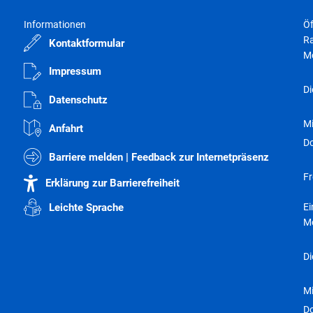
Abfall- und Wertstofftonnen
Informationen
Öf
Elektronische Dokumente / Widersprüche
Ra
Kontaktformular
Wasserzähler online
M
Impressum
Aktuelle Förderungen
Di
Datenschutz
Sonstige Formulare & Anträge
M
Terminvergabe
Anfahrt
D
Barriere melden | Feedback zur Internetpräsenz
Fr
Erklärung zur Barrierefreiheit
E
Leichte Sprache
M
Di
M
D