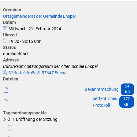
Klimaschutz
Gremium
Vereine
Förderungen der VG für private Umbauten
Ortsgemeinderat der Gemeinde Enspel
Datum
Die Bundeswehr und Westerburg
Mittwoch, 21. Februar 2024
Feuerwehr
Uhrzeit
Seniorenmobilität/Jugendtaxi/Fahrservice
19:30 - 20:15 Uhr
Allgemeine Informationen
Status
durchgeführt
Sicherheit für Senioren
Adresse
Büro/Raum: Sitzungsraum der Alten Schule Enspel
Ehrenamtskarte des Westerwaldkreises
Nistertalstraße 8, 57647 Enspel
Dateien
Westerwaldbad
24
Bekanntmachung
KB
oeffentliches
172
KB
Protokoll
Tagesordnungspunkte
Ö
1
Eröffnung der Sitzung