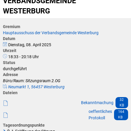
VERBANDSGEMEINDE
Klimaschutz
WESTERBURG
Vereine
Förderungen der VG für private Umbauten
Die Bundeswehr und Westerburg
Gremium
Feuerwehr
Hauptausschuss der Verbandsgemeinde Westerburg
Seniorenmobilität/Jugendtaxi/Fahrservice
Datum
Allgemeine Informationen
Dienstag, 08. April 2025
Uhrzeit
Sicherheit für Senioren
18:33 - 20:18 Uhr
Status
Ehrenamtskarte des Westerwaldkreises
durchgeführt
Adresse
Westerwaldbad
Büro/Raum: Sitzungsraum 2.OG
Neumarkt 1, 56457 Westerburg
Dateien
32
Bekanntmachung
KB
oeffentliches
164
KB
Protokoll
Tagesordnungspunkte