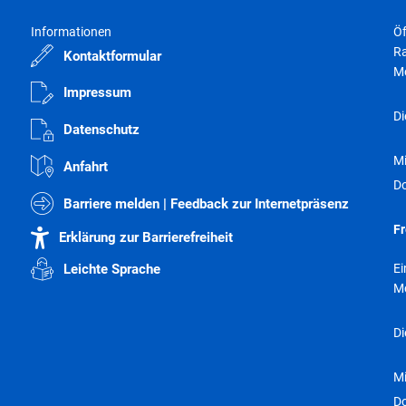
Abfall- und Wertstofftonnen
Informationen
Öf
Elektronische Dokumente / Widersprüche
Ra
Kontaktformular
Wasserzähler online
M
Impressum
Aktuelle Förderungen
Di
Datenschutz
Sonstige Formulare & Anträge
M
Terminvergabe
Anfahrt
D
Barriere melden | Feedback zur Internetpräsenz
Fr
Erklärung zur Barrierefreiheit
E
Leichte Sprache
M
Di
M
D