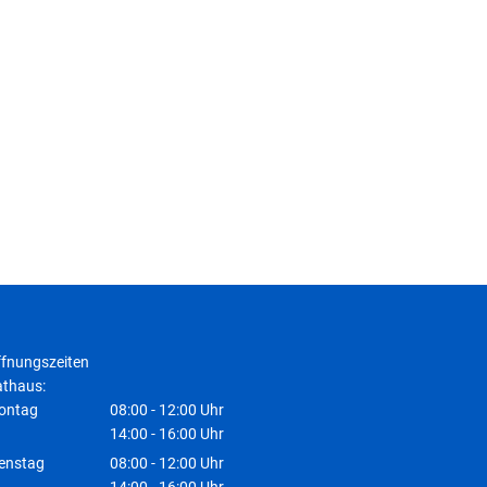
fnungszeiten
thaus:
ontag
08:00
-
12:00
Uhr
Von 08:00 bis 12:00 Uhr
14:00
-
16:00
Uhr
Von 14:00 bis 16:00 Uhr
enstag
08:00
-
12:00
Uhr