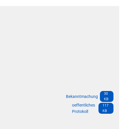
Die Bundeswehr und Westerb
Leistungen
mbauten
Seniorenmobilität/Jugendtax
Wasser & Abwasser
Formulare & Anträge
Sicherheit für Senioren
Kontakt
Einwohnerstatistik
Ehrenamtskarte des Westerw
Impressum
E-Rechnung
Westerwaldbad
Freiwilligendienst bei der VG
Vergabeverfahren & Bieterdatenbank
SEPA
Behörden im Westerwaldkreis
30
Bekanntmachung
KB
Standesamt
oeffentliches
117
Wahlen
KB
Protokoll
Wäller Wochenspiegel