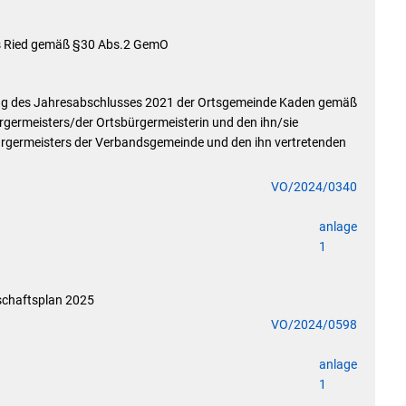
Abfall- und Wertstofftonnen
Elektronische Dokumente / Widersprüche
us Ried gemäß §30 Abs.2 GemO
Wasserzähler online
Aktuelle Förderungen
ung des Jahresabschlusses 2021 der Ortsgemeinde Kaden gemäß
ermeisters/der Ortsbürgermeisterin und den ihn/sie
Sonstige Formulare & Anträge
ürgermeisters der Verbandsgemeinde und den ihn vertretenden
Terminvergabe
VO/2024/0340
anlage
1
schaftsplan 2025
VO/2024/0598
anlage
1