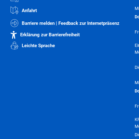
M
Anfahrt
D
Barriere melden | Feedback zur Internetpräsenz
Fr
Erklärung zur Barrierefreiheit
E
Leichte Sprache
M
Di
M
D
Fr
KF
M
Di