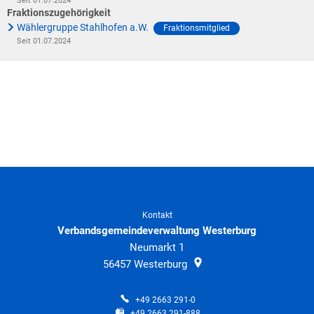
Klimaschutz
Seit 01.07.2024
Fraktionszugehörigkeit
Vereine
Wählergruppe Stahlhofen a.W.
Fraktionsmitglied
Förderungen der VG für private Umbauten
Seit 01.07.2024
Die Bundeswehr und Westerburg
Feuerwehr
Seniorenmobilität/Jugendtaxi/Fahrservice
Allgemeine Informationen
Sicherheit für Senioren
Ehrenamtskarte des Westerwaldkreises
Westerwaldbad
Kontakt
Verbandsgemeindeverwaltung Westerburg
Neumarkt 1
56457
Westerburg
+49 2663 291-0
+49 2663 291-888