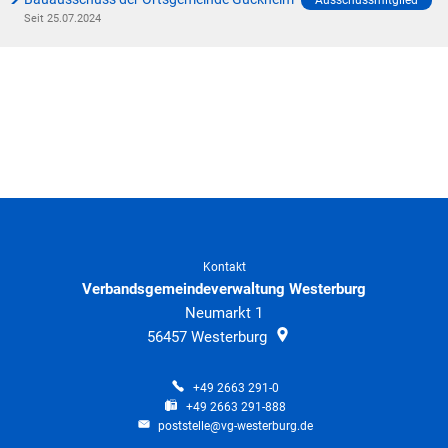
Klimaschutz
Ausschussmitglied
Seit 25.07.2024
Vereine
Förderungen der VG für private Umbauten
Die Bundeswehr und Westerburg
Feuerwehr
Seniorenmobilität/Jugendtaxi/Fahrservice
Allgemeine Informationen
Sicherheit für Senioren
Ehrenamtskarte des Westerwaldkreises
Kontakt
Westerwaldbad
Verbandsgemeindeverwaltung Westerburg
Neumarkt 1
56457
Westerburg
+49 2663 291-0
+49 2663 291-888
poststelle@vg-westerburg.de