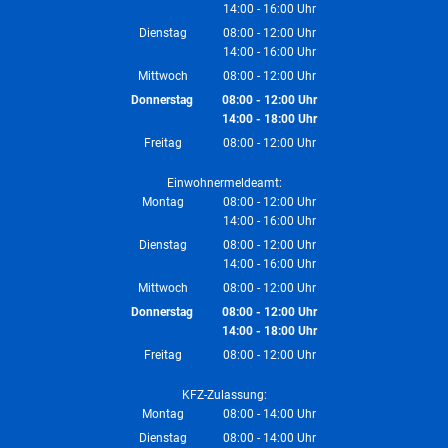
14:00
-
16:00
Von 08:00 bis 12:00 Uhr
Uhr
Von 14:00 bis 16:00 Uhr
Dienstag
08:00
-
12:00
Uhr
14:00
-
16:00
Von 08:00 bis 12:00 Uhr
Uhr
Von 14:00 bis 16:00 Uhr
Mittwoch
08:00
-
12:00
Uhr
Von 08:00 bis 12:00 Uhr
Donnerstag
08:00
-
12:00
Uhr
14:00
-
18:00
Von 08:00 bis 12:00 Uhr
Uhr
Von 14:00 bis 18:00 Uhr
Freitag
08:00
-
12:00
Uhr
Von 08:00 bis 12:00 Uhr
Einwohnermeldeamt:
Montag
08:00
-
12:00
Uhr
14:00
-
16:00
Von 08:00 bis 12:00 Uhr
Uhr
Von 14:00 bis 16:00 Uhr
Dienstag
08:00
-
12:00
Uhr
14:00
-
16:00
Von 08:00 bis 12:00 Uhr
Uhr
Von 14:00 bis 16:00 Uhr
Mittwoch
08:00
-
12:00
Uhr
Von 08:00 bis 12:00 Uhr
Donnerstag
08:00
-
12:00
Uhr
14:00
-
18:00
Von 08:00 bis 12:00 Uhr
Uhr
Von 14:00 bis 18:00 Uhr
Freitag
08:00
-
12:00
Uhr
Von 08:00 bis 12:00 Uhr
KFZ-Zulassung:
Montag
08:00
-
14:00
Uhr
Von 08:00 bis 14:00 Uhr
Dienstag
08:00
-
14:00
Uhr