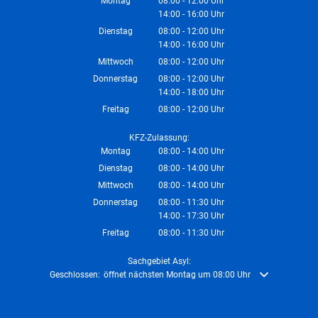
Montag
08:00
-
12:00
Uhr
14:00
-
16:00
Von 08:00 bis 12:00 Uhr
Uhr
Von 14:00 bis 16:00 Uhr
Dienstag
08:00
-
12:00
Uhr
14:00
-
16:00
Von 08:00 bis 12:00 Uhr
Uhr
Von 14:00 bis 16:00 Uhr
Mittwoch
08:00
-
12:00
Uhr
Von 08:00 bis 12:00 Uhr
Donnerstag
08:00
-
12:00
Uhr
14:00
-
18:00
Von 08:00 bis 12:00 Uhr
Uhr
Von 14:00 bis 18:00 Uhr
Freitag
08:00
-
12:00
Uhr
Von 08:00 bis 12:00 Uhr
KFZ-Zulassung:
Montag
08:00
-
14:00
Uhr
Von 08:00 bis 14:00 Uhr
Dienstag
08:00
-
14:00
Uhr
Von 08:00 bis 14:00 Uhr
Mittwoch
08:00
-
14:00
Uhr
Von 08:00 bis 14:00 Uhr
Donnerstag
08:00
-
11:30
Uhr
14:00
-
17:30
Von 08:00 bis 11:30 Uhr
Uhr
Von 14:00 bis 17:30 Uhr
Freitag
08:00
-
11:30
Uhr
Von 08:00 bis 11:30 Uhr
Sachgebiet Asyl:
Klicken, um weitere Öffnungs- oder Schließzeiten auszublenden
Geschlossen:
öffnet nächsten Montag um 08:00 Uhr