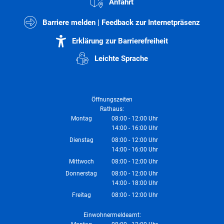
Anfahrt
Barriere melden | Feedback zur Internetpräsenz
Erklärung zur Barrierefreiheit
Leichte Sprache
Öffnungszeiten
Rathaus:
Montag
08:00
-
12:00
Uhr
14:00
-
16:00
Von 08:00 bis 12:00 Uhr
Uhr
Von 14:00 bis 16:00 Uhr
Dienstag
08:00
-
12:00
Uhr
14:00
-
16:00
Von 08:00 bis 12:00 Uhr
Uhr
Von 14:00 bis 16:00 Uhr
Mittwoch
08:00
-
12:00
Uhr
Von 08:00 bis 12:00 Uhr
Donnerstag
08:00
-
12:00
Uhr
14:00
-
18:00
Von 08:00 bis 12:00 Uhr
Uhr
Von 14:00 bis 18:00 Uhr
Freitag
08:00
-
12:00
Uhr
Von 08:00 bis 12:00 Uhr
Einwohnermeldeamt: