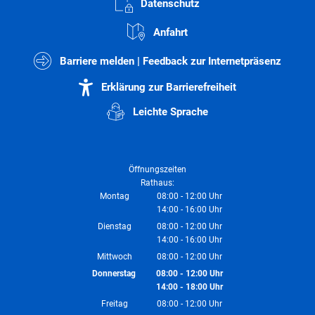
Datenschutz
Anfahrt
Barriere melden | Feedback zur Internetpräsenz
Erklärung zur Barrierefreiheit
Leichte Sprache
Öffnungszeiten
Rathaus:
Montag
08:00
-
12:00
Uhr
14:00
-
16:00
Von 08:00 bis 12:00 Uhr
Uhr
Von 14:00 bis 16:00 Uhr
Dienstag
08:00
-
12:00
Uhr
14:00
-
16:00
Von 08:00 bis 12:00 Uhr
Uhr
Von 14:00 bis 16:00 Uhr
Mittwoch
08:00
-
12:00
Uhr
Von 08:00 bis 12:00 Uhr
Donnerstag
08:00
-
12:00
Uhr
14:00
-
18:00
Von 08:00 bis 12:00 Uhr
Uhr
Von 14:00 bis 18:00 Uhr
Freitag
08:00
-
12:00
Uhr