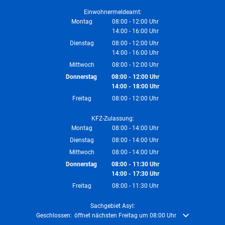
Von 08:00 bis 12:00 Uhr
Einwohnermeldeamt:
Montag
08:00
-
12:00
Uhr
14:00
-
16:00
Von 08:00 bis 12:00 Uhr
Uhr
Von 14:00 bis 16:00 Uhr
Dienstag
08:00
-
12:00
Uhr
14:00
-
16:00
Von 08:00 bis 12:00 Uhr
Uhr
Von 14:00 bis 16:00 Uhr
Mittwoch
08:00
-
12:00
Uhr
Von 08:00 bis 12:00 Uhr
Donnerstag
08:00
-
12:00
Uhr
14:00
-
18:00
Von 08:00 bis 12:00 Uhr
Uhr
Von 14:00 bis 18:00 Uhr
Freitag
08:00
-
12:00
Uhr
Von 08:00 bis 12:00 Uhr
KFZ-Zulassung:
Montag
08:00
-
14:00
Uhr
Von 08:00 bis 14:00 Uhr
Dienstag
08:00
-
14:00
Uhr
Von 08:00 bis 14:00 Uhr
Mittwoch
08:00
-
14:00
Uhr
Von 08:00 bis 14:00 Uhr
Donnerstag
08:00
-
11:30
Uhr
14:00
-
17:30
Von 08:00 bis 11:30 Uhr
Uhr
Von 14:00 bis 17:30 Uhr
Freitag
08:00
-
11:30
Uhr
Von 08:00 bis 11:30 Uhr
Sachgebiet Asyl:
Klicken, um weitere Öffnungs- oder Schließzeiten auszublenden
Geschlossen:
öffnet nächsten Freitag um 08:00 Uhr