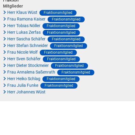
Fraktion
Klimaschutz
Mitglieder
Vereine
Herr Klaus Wüst
Fraktionsmitglied
Förderungen der VG für private Umbauten
Frau Ramona Kaiser
Fraktionsmitglied
Die Bundeswehr und Westerburg
Herr Tobias Nöller
Fraktionsmitglied
Feuerwehr
Herr Lukas Zerfas
Fraktionsmitglied
Herr Sascha Schäfer
Fraktionsmitglied
Seniorenmobilität/Jugendtaxi/Fahrservice
Allgemeine Informationen
Herr Stefan Schneider
Fraktionsmitglied
Frau Nicole Wolf
Fraktionsmitglied
Sicherheit für Senioren
Herr Sven Schäfer
Fraktionsmitglied
Herr Dieter Stockmeier
Fraktionsmitglied
Ehrenamtskarte des Westerwaldkreises
Frau Annalena Saßenrath
Fraktionsmitglied
Herr Heiko Schlag
Fraktionsmitglied
Westerwaldbad
Frau Julia Funke
Fraktionsmitglied
Herr Johannes Wüst