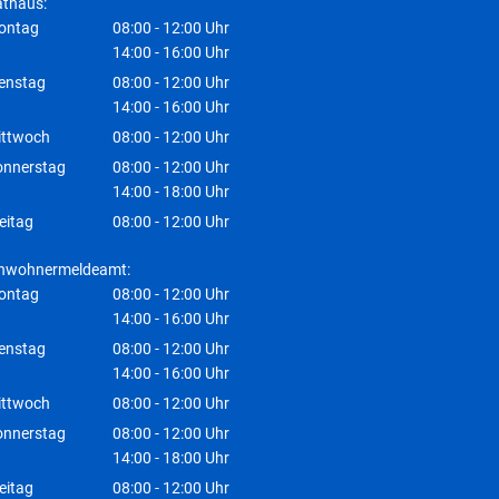
thaus:
ontag
08:00
-
12:00
Uhr
Von 08:00 bis 12:00 Uhr
14:00
-
16:00
Uhr
Von 14:00 bis 16:00 Uhr
enstag
08:00
-
12:00
Uhr
Von 08:00 bis 12:00 Uhr
14:00
-
16:00
Uhr
Von 14:00 bis 16:00 Uhr
ittwoch
08:00
-
12:00
Uhr
Von 08:00 bis 12:00 Uhr
onnerstag
08:00
-
12:00
Uhr
Von 08:00 bis 12:00 Uhr
14:00
-
18:00
Uhr
Von 14:00 bis 18:00 Uhr
eitag
08:00
-
12:00
Uhr
Von 08:00 bis 12:00 Uhr
inwohnermeldeamt:
ontag
08:00
-
12:00
Uhr
Von 08:00 bis 12:00 Uhr
14:00
-
16:00
Uhr
Von 14:00 bis 16:00 Uhr
enstag
08:00
-
12:00
Uhr
Von 08:00 bis 12:00 Uhr
14:00
-
16:00
Uhr
Von 14:00 bis 16:00 Uhr
ittwoch
08:00
-
12:00
Uhr
Von 08:00 bis 12:00 Uhr
onnerstag
08:00
-
12:00
Uhr
Von 08:00 bis 12:00 Uhr
14:00
-
18:00
Uhr
Von 14:00 bis 18:00 Uhr
eitag
08:00
-
12:00
Uhr