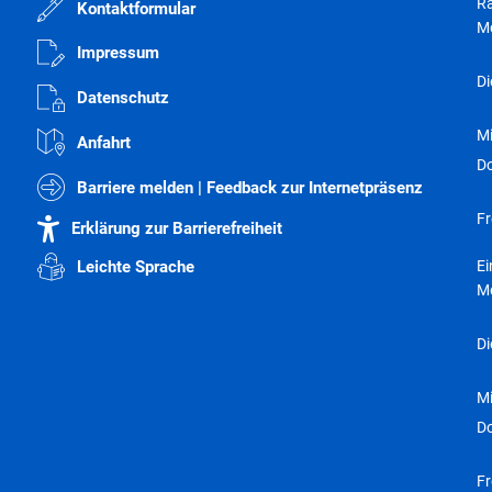
Ra
Kontaktformular
M
Impressum
Di
Datenschutz
M
Anfahrt
D
Barriere melden | Feedback zur Internetpräsenz
Fr
Erklärung zur Barrierefreiheit
E
Leichte Sprache
M
Di
M
D
Fr