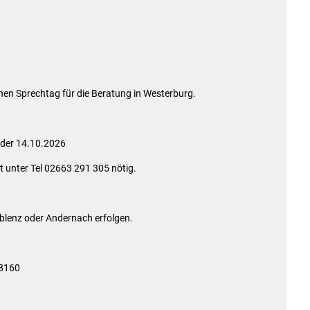
Die Bundeswehr und Westerb
Leistungen
mbauten
Seniorenmobilität/Jugendtax
Wasser & Abwasser
Formulare & Anträge
Sicherheit für Senioren
Kontakt
nen Sprechtag für die Beratung in Westerburg.
Einwohnerstatistik
Ehrenamtskarte des Westerw
Impressum
E-Rechnung
Westerwaldbad
 der 14.10.2026
Freiwilligendienst bei der VG
t unter Tel 02663 291 305 nötig.
Vergabeverfahren & Bieterdatenbank
SEPA
Behörden im Westerwaldkreis
blenz oder Andernach erfolgen.
Standesamt
Wahlen
988160
Wäller Wochenspiegel