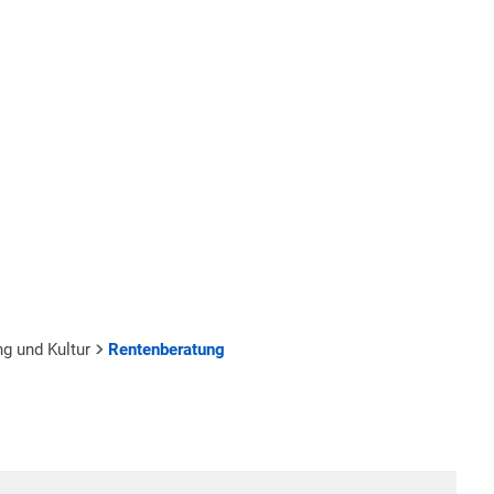
NDE
UNSERE GEMEINDEN
BILDUNG & SOZIALES
Schulen
se
Kindertagesstätten
Zentralbücherei
ng und Kultur
Rentenberatung
Jugend
Organigramm
Vereine
Abteilungen und Mitarbeiter