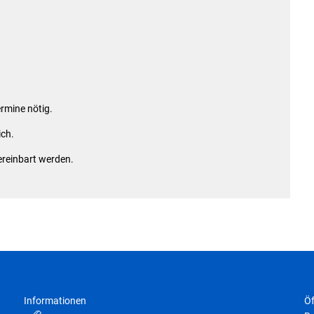
Abfall- und Wertstofftonnen
Elektronische Dokumente / Widersprüche
Wasserzähler online
Aktuelle Förderungen
Sonstige Formulare & Anträge
rmine nötig.
Terminvergabe
ich.
ereinbart werden.
Informationen
Öf