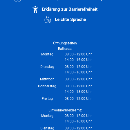
Erklärung zur Barrierefreiheit
Leichte Sprache
Öffnungszeiten
Rathaus:
Montag
08:00
-
12:00
Uhr
14:00
-
16:00
Von 08:00 bis 12:00 Uhr
Uhr
Von 14:00 bis 16:00 Uhr
Dienstag
08:00
-
12:00
Uhr
14:00
-
16:00
Von 08:00 bis 12:00 Uhr
Uhr
Von 14:00 bis 16:00 Uhr
Mittwoch
08:00
-
12:00
Uhr
Von 08:00 bis 12:00 Uhr
Donnerstag
08:00
-
12:00
Uhr
14:00
-
18:00
Von 08:00 bis 12:00 Uhr
Uhr
Von 14:00 bis 18:00 Uhr
Freitag
08:00
-
12:00
Uhr
Von 08:00 bis 12:00 Uhr
Einwohnermeldeamt:
Montag
08:00
-
12:00
Uhr
14:00
-
16:00
Von 08:00 bis 12:00 Uhr
Uhr
Von 14:00 bis 16:00 Uhr
Dienstag
08:00
-
12:00
Uhr