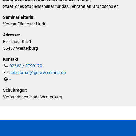
Klimaschutz
Westerburg
Staatliches Studienseminar für das Lehramt an Grundschulen
Vereine
Förderungen der VG für private Umbauten
Seminarleiterin:
Verena Eiteneuer-Hariri
Die Bundeswehr und Westerburg
Feuerwehr
Adresse:
Seniorenmobilität/Jugendtaxi/Fahrservice
Breslauer Str. 1
Allgemeine Informationen
56457 Westerburg
Sicherheit für Senioren
Kontakt:
02663 / 9790170
Ehrenamtskarte des Westerwaldkreises
sekretariat@gs-ww.semrlp.de
-
Westerwaldbad
Schulträger:
Verbandsgemeinde Westerburg