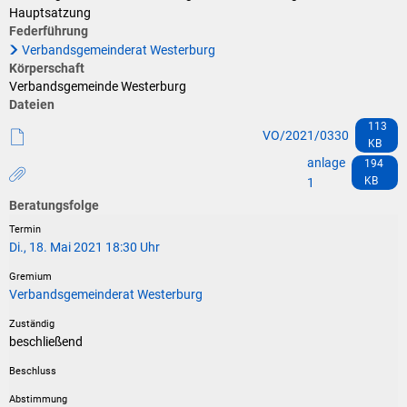
Klimaschutz
Hauptsatzung
Federführung
Vereine
Förderungen der VG für private Umbauten
Verbandsgemeinderat Westerburg
Körperschaft
Die Bundeswehr und Westerburg
Feuerwehr
Verbandsgemeinde Westerburg
Dateien
Seniorenmobilität/Jugendtaxi/Fahrservice
113
Allgemeine Informationen
VO/2021/0330
KB
Sicherheit für Senioren
anlage
194
KB
1
Ehrenamtskarte des Westerwaldkreises
Beratungsfolge
Di., 18. Mai 2021 18:30 Uhr
Westerwaldbad
Verbandsgemeinderat Westerburg
beschließend