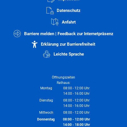
Datenschutz
Anfahrt
Barriere melden | Feedback zur Internetpräsenz
Erklärung zur Barrierefreiheit
Leichte Sprache
Öffnungszeiten
Rathaus:
Montag
08:00
-
12:00
Uhr
14:00
-
16:00
Von 08:00 bis 12:00 Uhr
Uhr
Von 14:00 bis 16:00 Uhr
Dienstag
08:00
-
12:00
Uhr
14:00
-
16:00
Von 08:00 bis 12:00 Uhr
Uhr
Von 14:00 bis 16:00 Uhr
Mittwoch
08:00
-
12:00
Uhr
Von 08:00 bis 12:00 Uhr
Donnerstag
08:00
-
12:00
Uhr
14:00
-
18:00
Von 08:00 bis 12:00 Uhr
Uhr