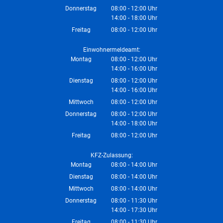
Von 08:00 bis 12:00 Uhr
Donnerstag
08:00
-
12:00
Uhr
14:00
-
18:00
Von 08:00 bis 12:00 Uhr
Uhr
Von 14:00 bis 18:00 Uhr
Freitag
08:00
-
12:00
Uhr
Von 08:00 bis 12:00 Uhr
Einwohnermeldeamt:
Montag
08:00
-
12:00
Uhr
14:00
-
16:00
Von 08:00 bis 12:00 Uhr
Uhr
Von 14:00 bis 16:00 Uhr
Dienstag
08:00
-
12:00
Uhr
14:00
-
16:00
Von 08:00 bis 12:00 Uhr
Uhr
Von 14:00 bis 16:00 Uhr
Mittwoch
08:00
-
12:00
Uhr
Von 08:00 bis 12:00 Uhr
Donnerstag
08:00
-
12:00
Uhr
14:00
-
18:00
Von 08:00 bis 12:00 Uhr
Uhr
Von 14:00 bis 18:00 Uhr
Freitag
08:00
-
12:00
Uhr
Von 08:00 bis 12:00 Uhr
KFZ-Zulassung:
Montag
08:00
-
14:00
Uhr
Von 08:00 bis 14:00 Uhr
Dienstag
08:00
-
14:00
Uhr
Von 08:00 bis 14:00 Uhr
Mittwoch
08:00
-
14:00
Uhr
Von 08:00 bis 14:00 Uhr
Donnerstag
08:00
-
11:30
Uhr
14:00
-
17:30
Von 08:00 bis 11:30 Uhr
Uhr
Von 14:00 bis 17:30 Uhr
Freitag
08:00
-
11:30
Uhr