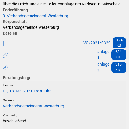
Klimaschutz
über die Errichtung einer Toilettenanlage am Radweg in Sainscheid
Federführung
Vereine
Förderungen der VG für private Umbauten
Verbandsgemeinderat Westerburg
Körperschaft
Die Bundeswehr und Westerburg
Feuerwehr
Verbandsgemeinde Westerburg
Dateien
Seniorenmobilität/Jugendtaxi/Fahrservice
124
Allgemeine Informationen
VO/2021/0329
KB
Sicherheit für Senioren
anlage
634
KB
1
anlage
315
Ehrenamtskarte des Westerwaldkreises
KB
2
Beratungsfolge
Westerwaldbad
Di., 18. Mai 2021 18:30 Uhr
Verbandsgemeinderat Westerburg
beschließend