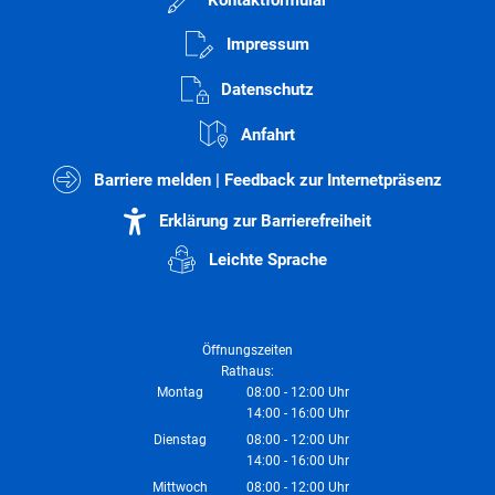
Impressum
Datenschutz
Anfahrt
Barriere melden | Feedback zur Internetpräsenz
Erklärung zur Barrierefreiheit
Leichte Sprache
Öffnungszeiten
Rathaus:
Montag
08:00
-
12:00
Uhr
14:00
-
16:00
Von 08:00 bis 12:00 Uhr
Uhr
Von 14:00 bis 16:00 Uhr
Dienstag
08:00
-
12:00
Uhr
14:00
-
16:00
Von 08:00 bis 12:00 Uhr
Uhr
Von 14:00 bis 16:00 Uhr
Mittwoch
08:00
-
12:00
Uhr