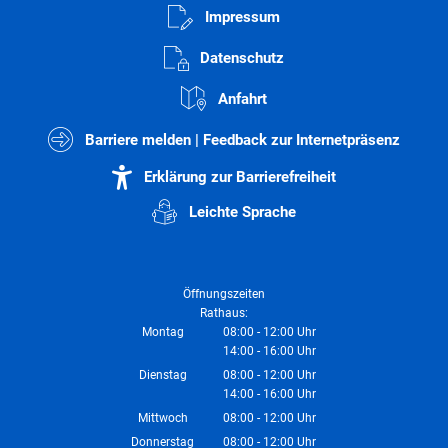
Impressum
Datenschutz
Anfahrt
Barriere melden | Feedback zur Internetpräsenz
Erklärung zur Barrierefreiheit
Leichte Sprache
Öffnungszeiten
Rathaus:
Montag
08:00
-
12:00
Uhr
14:00
-
16:00
Von 08:00 bis 12:00 Uhr
Uhr
Von 14:00 bis 16:00 Uhr
Dienstag
08:00
-
12:00
Uhr
14:00
-
16:00
Von 08:00 bis 12:00 Uhr
Uhr
Von 14:00 bis 16:00 Uhr
Mittwoch
08:00
-
12:00
Uhr
Von 08:00 bis 12:00 Uhr
Donnerstag
08:00
-
12:00
Uhr