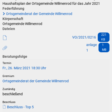
Klimaschutz
Haushaltsplan der Ortsgemeinde Willmenrod für das Jahr 2021
Federführung
Vereine
Förderungen der VG für private Umbauten
Ortsgemeinderat der Gemeinde Willmenrod
Körperschaft
Die Bundeswehr und Westerburg
Feuerwehr
Ortsgemeinde Willmenrod
Dateien
Seniorenmobilität/Jugendtaxi/Fahrservice
221
Allgemeine Informationen
VO/2021/0216
KB
Sicherheit für Senioren
anlage
1
MB
1
Ehrenamtskarte des Westerwaldkreises
Beratungsfolge
Fr., 26. März 2021 18:30 Uhr
Westerwaldbad
Ortsgemeinderat der Gemeinde Willmenrod
beschließend
Beschluss - Top 5