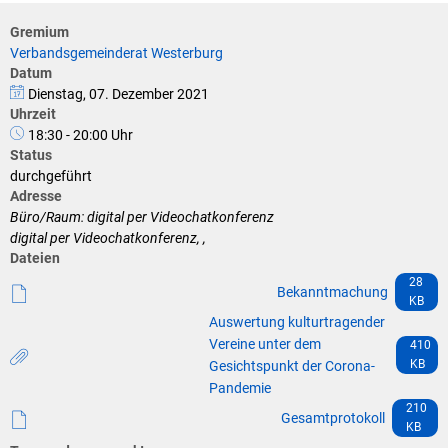
Klimaschutz
Gremium
Vereine
Förderungen der VG für private Umbauten
Verbandsgemeinderat Westerburg
Datum
Die Bundeswehr und Westerburg
Dienstag, 07. Dezember 2021
Feuerwehr
Uhrzeit
Seniorenmobilität/Jugendtaxi/Fahrservice
18:30 - 20:00 Uhr
Allgemeine Informationen
Status
durchgeführt
Sicherheit für Senioren
Adresse
Büro/Raum: digital per Videochatkonferenz
Ehrenamtskarte des Westerwaldkreises
digital per Videochatkonferenz, ,
Dateien
Westerwaldbad
28
Bekanntmachung
KB
Auswertung kulturtragender
Vereine unter dem
410
KB
Gesichtspunkt der Corona-
Pandemie
210
Gesamtprotokoll
KB