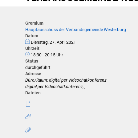
Klimaschutz
Förderungen der VG für private U
Gremium
Hauptausschuss der Verbandsgemeinde Westerburg
Feuerwehr
Datum
Dienstag, 27. April 2021
Allgemeine Informationen
Uhrzeit
18:30 - 20:15 Uhr
Status
durchgeführt
Adresse
Büro/Raum: digital per Videochatkonferenz
digital per Videochatkonferenz, ,
Dateien