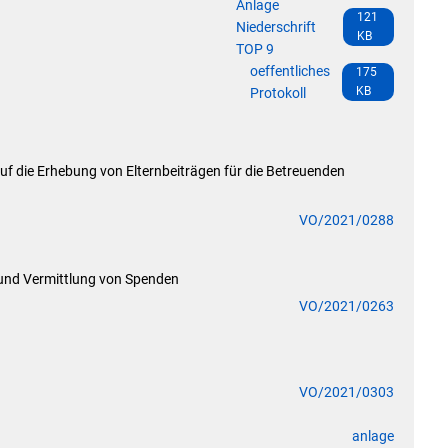
Anlage
Abfall- und Wertstofftonnen
121
Niederschrift
KB
Elektronische Dokumente / Widersprüche
TOP 9
oeffentliches
175
Wasserzähler online
KB
Protokoll
Aktuelle Förderungen
Sonstige Formulare & Anträge
f die Erhebung von Elternbeiträgen für die Betreuenden
Terminvergabe
VO/2021/0288
und Vermittlung von Spenden
VO/2021/0263
VO/2021/0303
anlage