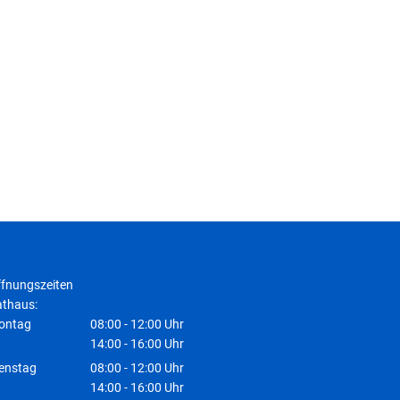
fnungszeiten
thaus:
ontag
08:00
-
12:00
Uhr
Von 08:00 bis 12:00 Uhr
14:00
-
16:00
Uhr
Von 14:00 bis 16:00 Uhr
enstag
08:00
-
12:00
Uhr
Von 08:00 bis 12:00 Uhr
14:00
-
16:00
Uhr