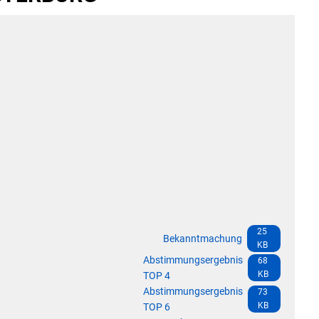
Die Bundeswehr und Westerb
Leistungen
mbauten
Seniorenmobilität/Jugendtax
Wasser & Abwasser
Formulare & Anträge
Sicherheit für Senioren
Kontakt
Einwohnerstatistik
Ehrenamtskarte des Westerw
Impressum
E-Rechnung
Westerwaldbad
Freiwilligendienst bei der VG
Vergabeverfahren & Bieterdatenbank
SEPA
Behörden im Westerwaldkreis
25
Bekanntmachung
KB
Standesamt
Abstimmungsergebnis
68
Wahlen
KB
TOP 4
Abstimmungsergebnis
73
Wäller Wochenspiegel
KB
TOP 6