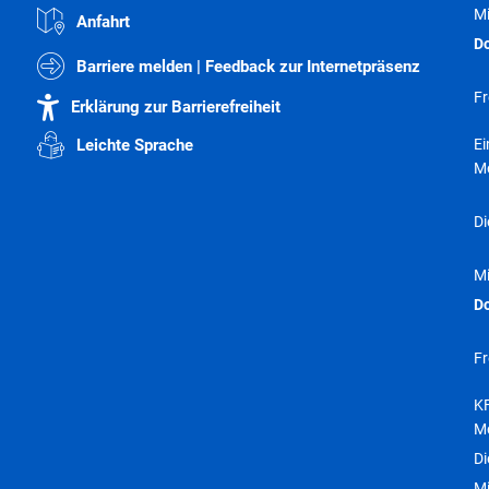
M
Anfahrt
D
Barriere melden | Feedback zur Internetpräsenz
Fr
Erklärung zur Barrierefreiheit
E
Leichte Sprache
M
Di
M
D
Fr
KF
M
Di
M