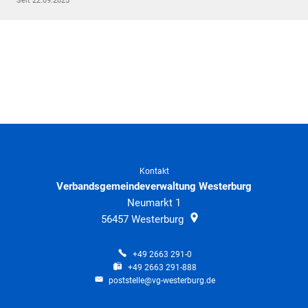
Klimaschutz
Seit 22.09.2025
Vereine
Förderungen der VG für private Umbauten
Die Bundeswehr und Westerburg
Feuerwehr
Seniorenmobilität/Jugendtaxi/Fahrservice
Allgemeine Informationen
Sicherheit für Senioren
Ehrenamtskarte des Westerwaldkreises
Kontakt
Verbandsgemeindeverwaltung Westerburg
Westerwaldbad
Neumarkt 1
56457
Westerburg
+49 2663 291-0
+49 2663 291-888
poststelle@vg-westerburg.de