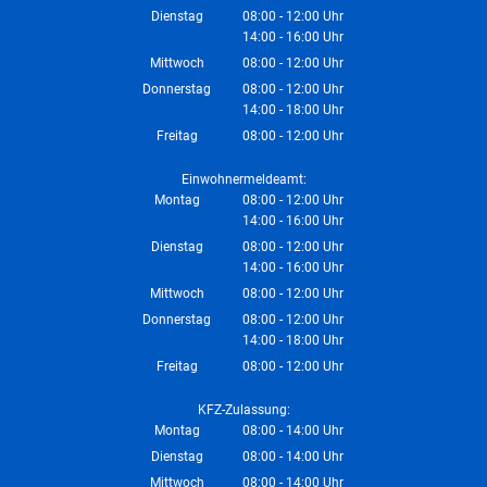
Von 14:00 bis 16:00 Uhr
Dienstag
08:00
-
12:00
Uhr
14:00
-
16:00
Von 08:00 bis 12:00 Uhr
Uhr
Von 14:00 bis 16:00 Uhr
Mittwoch
08:00
-
12:00
Uhr
Von 08:00 bis 12:00 Uhr
Donnerstag
08:00
-
12:00
Uhr
14:00
-
18:00
Von 08:00 bis 12:00 Uhr
Uhr
Von 14:00 bis 18:00 Uhr
Freitag
08:00
-
12:00
Uhr
Von 08:00 bis 12:00 Uhr
Einwohnermeldeamt:
Montag
08:00
-
12:00
Uhr
14:00
-
16:00
Von 08:00 bis 12:00 Uhr
Uhr
Von 14:00 bis 16:00 Uhr
Dienstag
08:00
-
12:00
Uhr
14:00
-
16:00
Von 08:00 bis 12:00 Uhr
Uhr
Von 14:00 bis 16:00 Uhr
Mittwoch
08:00
-
12:00
Uhr
Von 08:00 bis 12:00 Uhr
Donnerstag
08:00
-
12:00
Uhr
14:00
-
18:00
Von 08:00 bis 12:00 Uhr
Uhr
Von 14:00 bis 18:00 Uhr
Freitag
08:00
-
12:00
Uhr
Von 08:00 bis 12:00 Uhr
KFZ-Zulassung:
Montag
08:00
-
14:00
Uhr
Von 08:00 bis 14:00 Uhr
Dienstag
08:00
-
14:00
Uhr
Von 08:00 bis 14:00 Uhr
Mittwoch
08:00
-
14:00
Uhr