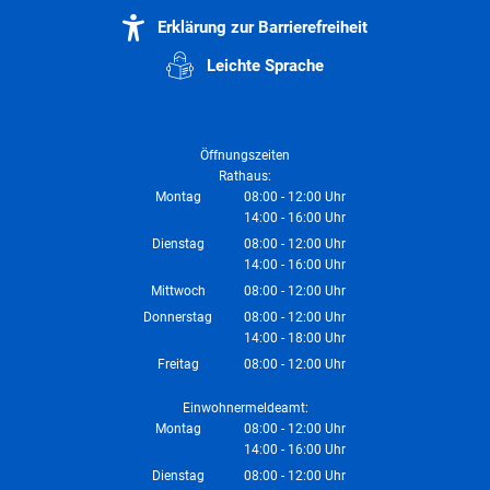
Erklärung zur Barrierefreiheit
Leichte Sprache
Öffnungszeiten
Rathaus:
Montag
08:00
-
12:00
Uhr
14:00
-
16:00
Von 08:00 bis 12:00 Uhr
Uhr
Von 14:00 bis 16:00 Uhr
Dienstag
08:00
-
12:00
Uhr
14:00
-
16:00
Von 08:00 bis 12:00 Uhr
Uhr
Von 14:00 bis 16:00 Uhr
Mittwoch
08:00
-
12:00
Uhr
Von 08:00 bis 12:00 Uhr
Donnerstag
08:00
-
12:00
Uhr
14:00
-
18:00
Von 08:00 bis 12:00 Uhr
Uhr
Von 14:00 bis 18:00 Uhr
Freitag
08:00
-
12:00
Uhr
Von 08:00 bis 12:00 Uhr
Einwohnermeldeamt:
Montag
08:00
-
12:00
Uhr
14:00
-
16:00
Von 08:00 bis 12:00 Uhr
Uhr
Von 14:00 bis 16:00 Uhr
Dienstag
08:00
-
12:00
Uhr