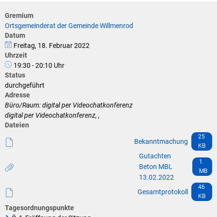
Klimaschutz
Gremium
Vereine
Förderungen der VG für private Umbauten
Ortsgemeinderat der Gemeinde Willmenrod
Datum
Die Bundeswehr und Westerburg
Freitag, 18. Februar 2022
Feuerwehr
Uhrzeit
Seniorenmobilität/Jugendtaxi/Fahrservice
19:30 - 20:10 Uhr
Allgemeine Informationen
Status
durchgeführt
Sicherheit für Senioren
Adresse
Büro/Raum: digital per Videochatkonferenz
Ehrenamtskarte des Westerwaldkreises
digital per Videochatkonferenz, ,
Dateien
Westerwaldbad
25
Bekanntmachung
KB
Gutachten
1
Beton MBL
MB
13.02.2022
46
Gesamtprotokoll
KB
Tagesordnungspunkte