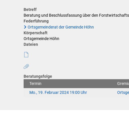
Klimaschutz
Betreff
Förderungen der VG für private U
Beratung und Beschlussfassung über den Forstwirtschaft
Federführung
Ortsgemeinderat der Gemeinde Höhn
Feuerwehr
Körperschaft
Ortsgemeinde Höhn
Allgemeine Informationen
Dateien
Beratungsfolge
Termin
Gremi
Mo., 19. Februar 2024 19:00 Uhr
Ortsg