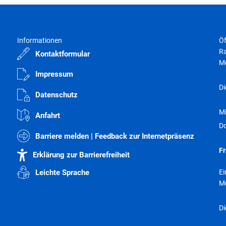
Abfall- und Wertstofftonnen
Elektronische Dokumente / Widersprüche
Wasserzähler online
Informationen
Öf
Ra
Kontaktformular
Aktuelle Förderungen
M
Sonstige Formulare & Anträge
Impressum
Di
Terminvergabe
Datenschutz
M
Anfahrt
D
Barriere melden | Feedback zur Internetpräsenz
Fr
Erklärung zur Barrierefreiheit
E
Leichte Sprache
M
Di