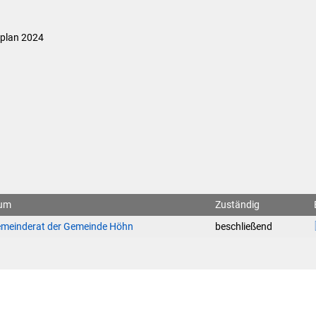
Die Bundeswehr und Westerb
Leistungen
mbauten
Seniorenmobilität/Jugendtax
splan 2024
Wasser & Abwasser
Formulare & Anträge
Sicherheit für Senioren
Kontakt
Einwohnerstatistik
Ehrenamtskarte des Westerw
Impressum
E-Rechnung
Westerwaldbad
Freiwilligendienst bei der VG
Vergabeverfahren & Bieterdatenbank
SEPA
um
Zuständig
Behörden im Westerwaldkreis
emeinderat der Gemeinde Höhn
beschließend
Standesamt
Wahlen
Wäller Wochenspiegel