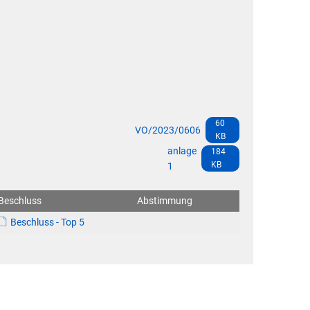
urg
i/Fahrservice
aldkreises
60
VO/2023/0606
KB
anlage
184
KB
1
Beschluss
Abstimmung
Beschluss - Top 5