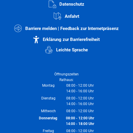
Datenschutz
Anfahrt
Barriere melden | Feedback zur Internetpräsenz
Erklärung zur Barrierefreiheit
Leichte Sprache
Öffnungszeiten
Rathaus:
Montag
08:00
-
12:00
Uhr
14:00
-
16:00
Von 08:00 bis 12:00 Uhr
Uhr
Von 14:00 bis 16:00 Uhr
Dienstag
08:00
-
12:00
Uhr
14:00
-
16:00
Von 08:00 bis 12:00 Uhr
Uhr
Von 14:00 bis 16:00 Uhr
Mittwoch
08:00
-
12:00
Uhr
Von 08:00 bis 12:00 Uhr
Donnerstag
08:00
-
12:00
Uhr
14:00
-
18:00
Von 08:00 bis 12:00 Uhr
Uhr
Von 14:00 bis 18:00 Uhr
Freitag
08:00
-
12:00
Uhr