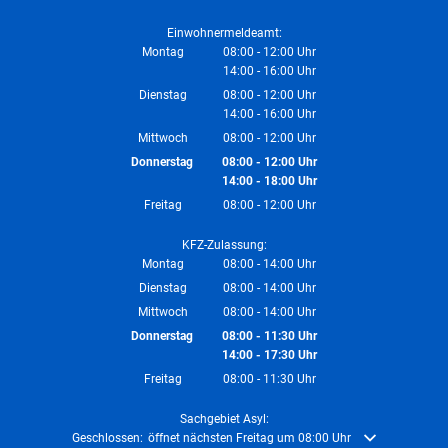
Von 08:00 bis 12:00 Uhr
Einwohnermeldeamt:
Montag
08:00
-
12:00
Uhr
14:00
-
16:00
Von 08:00 bis 12:00 Uhr
Uhr
Von 14:00 bis 16:00 Uhr
Dienstag
08:00
-
12:00
Uhr
14:00
-
16:00
Von 08:00 bis 12:00 Uhr
Uhr
Von 14:00 bis 16:00 Uhr
Mittwoch
08:00
-
12:00
Uhr
Von 08:00 bis 12:00 Uhr
Donnerstag
08:00
-
12:00
Uhr
14:00
-
18:00
Von 08:00 bis 12:00 Uhr
Uhr
Von 14:00 bis 18:00 Uhr
Freitag
08:00
-
12:00
Uhr
Von 08:00 bis 12:00 Uhr
KFZ-Zulassung:
Montag
08:00
-
14:00
Uhr
Von 08:00 bis 14:00 Uhr
Dienstag
08:00
-
14:00
Uhr
Von 08:00 bis 14:00 Uhr
Mittwoch
08:00
-
14:00
Uhr
Von 08:00 bis 14:00 Uhr
Donnerstag
08:00
-
11:30
Uhr
14:00
-
17:30
Von 08:00 bis 11:30 Uhr
Uhr
Von 14:00 bis 17:30 Uhr
Freitag
08:00
-
11:30
Uhr
Von 08:00 bis 11:30 Uhr
Sachgebiet Asyl:
Klicken, um weitere Öffnungs- oder Schließzeiten auszublenden
Geschlossen:
öffnet nächsten Freitag um 08:00 Uhr