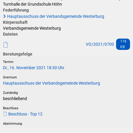
Klimaschutz
Turnhalle der Grundschule Höhn
Federführung
Vereine
Förderungen der VG für private Umbauten
Hauptausschuss der Verbandsgemeinde Westerburg
Körperschaft
Die Bundeswehr und Westerburg
Feuerwehr
Verbandsgemeinde Westerburg
Dateien
Seniorenmobilität/Jugendtaxi/Fahrservice
116
Allgemeine Informationen
VO/2021/0700
KB
Sicherheit für Senioren
Beratungsfolge
Ehrenamtskarte des Westerwaldkreises
Di., 16. November 2021 18:30 Uhr
Westerwaldbad
Hauptausschuss der Verbandsgemeinde Westerburg
beschließend
Beschluss - Top 12