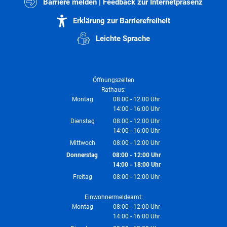
Barriere melden | Feedback zur Internetpräsenz
Erklärung zur Barrierefreiheit
Leichte Sprache
Öffnungszeiten
Rathaus:
Montag
08:00
-
12:00
Uhr
14:00
-
16:00
Von 08:00 bis 12:00 Uhr
Uhr
Von 14:00 bis 16:00 Uhr
Dienstag
08:00
-
12:00
Uhr
14:00
-
16:00
Von 08:00 bis 12:00 Uhr
Uhr
Von 14:00 bis 16:00 Uhr
Mittwoch
08:00
-
12:00
Uhr
Von 08:00 bis 12:00 Uhr
Donnerstag
08:00
-
12:00
Uhr
14:00
-
18:00
Von 08:00 bis 12:00 Uhr
Uhr
Von 14:00 bis 18:00 Uhr
Freitag
08:00
-
12:00
Uhr
Von 08:00 bis 12:00 Uhr
Einwohnermeldeamt:
Montag
08:00
-
12:00
Uhr
14:00
-
16:00
Von 08:00 bis 12:00 Uhr
Uhr
Von 14:00 bis 16:00 Uhr