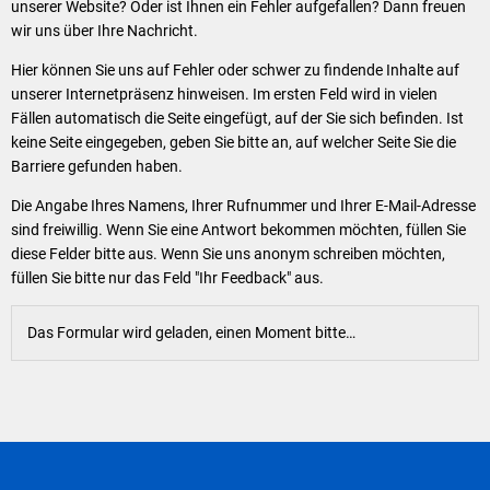
Klimaschutz
unserer Website? Oder ist Ihnen ein Fehler aufgefallen? Dann freuen
wir uns über Ihre Nachricht.
Vereine
Förderungen der VG für private Umbauten
Hier können Sie uns auf Fehler oder schwer zu findende Inhalte auf
Die Bundeswehr und Westerburg
unserer Internetpräsenz hinweisen. Im ersten Feld wird in vielen
Feuerwehr
Fällen automatisch die Seite eingefügt, auf der Sie sich befinden. Ist
keine Seite eingegeben, geben Sie bitte an, auf welcher Seite Sie die
Seniorenmobilität/Jugendtaxi/Fahrservice
Allgemeine Informationen
Barriere gefunden haben.
Sicherheit für Senioren
Die Angabe Ihres Namens, Ihrer Rufnummer und Ihrer E-Mail-Adresse
sind freiwillig. Wenn Sie eine Antwort bekommen möchten, füllen Sie
Ehrenamtskarte des Westerwaldkreises
diese Felder bitte aus. Wenn Sie uns anonym schreiben möchten,
füllen Sie bitte nur das Feld "Ihr Feedback" aus.
Westerwaldbad
Das Formular wird geladen, einen Moment bitte…