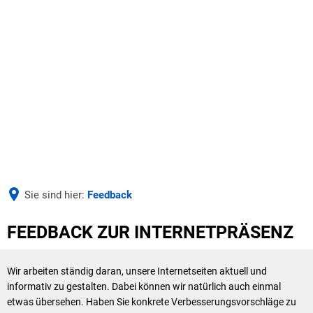
AKTUELLES
UNSERE VERBANDSGEMEINDE
Aus der Verwaltung
Seite einstellen
UNSERE GEMEINDEN
Bürgermeister & Beigeordnete
Ausschreibungen
BILDUNG & SOZIALES
Verbandsgemeinderat & Ausschüsse
Wäller Wochenspiegel
Sie sind hier:
Feedback
WIRTSCHAFT & ARBEITEN
Schulen
Ausbi
Haushalt & Finanzen
Deine Ausbildung bei der VG
Feedback
FEEDBACK ZUR INTERNETPRÄSENZ
Duale
Kindertagesstätten
Satzungen
Stellen- und Ausbildungsangebote
Azubi
Wir arbeiten ständig daran, unsere Internetseiten aktuell und
Zentralbücherei
Verwaltung & Werke
informativ zu gestalten. Dabei können wir natürlich auch einmal
etwas übersehen. Haben Sie konkrete Verbesserungsvorschläge zu
Jugend