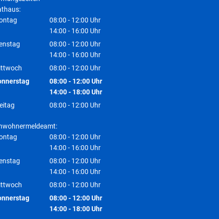
thaus:
ontag
08:00
-
12:00
Uhr
Von 08:00 bis 12:00 Uhr
14:00
-
16:00
Uhr
Von 14:00 bis 16:00 Uhr
enstag
08:00
-
12:00
Uhr
Von 08:00 bis 12:00 Uhr
14:00
-
16:00
Uhr
Von 14:00 bis 16:00 Uhr
ittwoch
08:00
-
12:00
Uhr
Von 08:00 bis 12:00 Uhr
onnerstag
08:00
-
12:00
Uhr
Von 08:00 bis 12:00 Uhr
14:00
-
18:00
Uhr
Von 14:00 bis 18:00 Uhr
eitag
08:00
-
12:00
Uhr
Von 08:00 bis 12:00 Uhr
inwohnermeldeamt:
ontag
08:00
-
12:00
Uhr
Von 08:00 bis 12:00 Uhr
14:00
-
16:00
Uhr
Von 14:00 bis 16:00 Uhr
enstag
08:00
-
12:00
Uhr
Von 08:00 bis 12:00 Uhr
14:00
-
16:00
Uhr
Von 14:00 bis 16:00 Uhr
ittwoch
08:00
-
12:00
Uhr
Von 08:00 bis 12:00 Uhr
onnerstag
08:00
-
12:00
Uhr
Von 08:00 bis 12:00 Uhr
14:00
-
18:00
Uhr