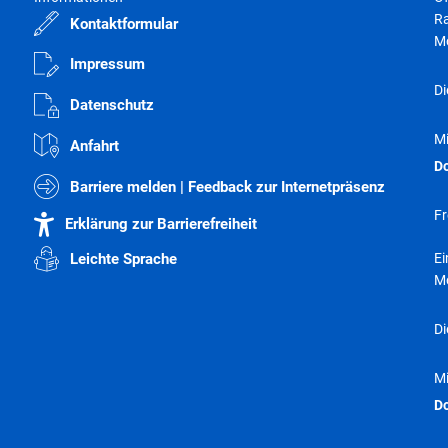
Abfall- und Wertstofftonnen
Ra
Kontaktformular
Elektronische Dokumente / Widersprüche
M
Impressum
Wasserzähler online
Di
Datenschutz
Aktuelle Förderungen
M
Anfahrt
Sonstige Formulare & Anträge
D
Terminvergabe
Barriere melden | Feedback zur Internetpräsenz
Fr
Erklärung zur Barrierefreiheit
E
Leichte Sprache
M
Di
M
D