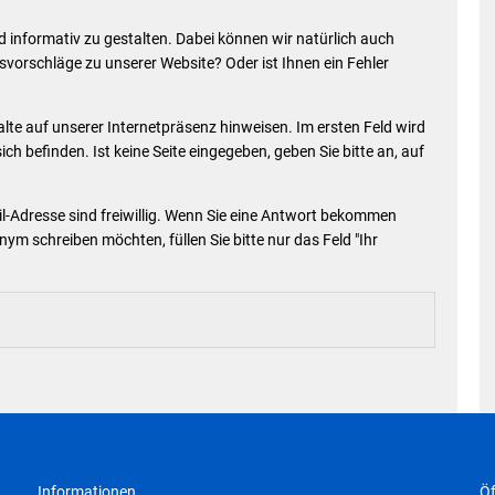
Die Bundeswehr und Westerb
Leistungen
nd informativ zu gestalten. Dabei können wir natürlich auch
mbauten
Seniorenmobilität/Jugendtax
Wasser & Abwasser
orschläge zu unserer Website? Oder ist Ihnen ein Fehler
Formulare & Anträge
Sicherheit für Senioren
alte auf unserer Internetpräsenz hinweisen. Im ersten Feld wird
Kontakt
sich befinden. Ist keine Seite eingegeben, geben Sie bitte an, auf
Einwohnerstatistik
Ehrenamtskarte des Westerw
Impressum
E-Rechnung
Westerwaldbad
-Adresse sind freiwillig. Wenn Sie eine Antwort bekommen
Freiwilligendienst bei der VG
nym schreiben möchten, füllen Sie bitte nur das Feld "Ihr
Vergabeverfahren & Bieterdatenbank
SEPA
Behörden im Westerwaldkreis
Standesamt
Wahlen
Wäller Wochenspiegel
Informationen
Öf