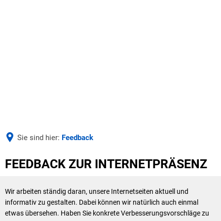
AKTUELLES
UNSERE VERBANDSGEMEINDE
Aus der Verwaltung
Seite einstellen
UNSERE GEMEINDEN
Bürgermeister & Beigeordnete
Ausschreibungen
BILDUNG & SOZIALES
Verbandsgemeinderat & Ausschüsse
Wäller Wochenspiegel
Sie sind hier:
Feedback
WIRTSCHAFT & ARBEITEN
Schulen
Ausbi
Haushalt & Finanzen
Deine Ausbildung bei der VG
Feedback
FEEDBACK ZUR INTERNETPRÄSENZ
Duale
Kindertagesstätten
Satzungen
Stellen- und Ausbildungsangebote
Azubi
Wir arbeiten ständig daran, unsere Internetseiten aktuell und
Zentralbücherei
Verwaltung & Werke
informativ zu gestalten. Dabei können wir natürlich auch einmal
etwas übersehen. Haben Sie konkrete Verbesserungsvorschläge zu
Jugend