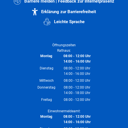
Barriere melden | Feedback zur Internetpräsenz
Erklärung zur Barrierefreiheit
Leichte Sprache
Öffnungszeiten
Rathaus:
Montag
08:00
-
12:00
Uhr
14:00
-
16:00
Von 08:00 bis 12:00 Uhr
Uhr
Von 14:00 bis 16:00 Uhr
Dienstag
08:00
-
12:00
Uhr
14:00
-
16:00
Von 08:00 bis 12:00 Uhr
Uhr
Von 14:00 bis 16:00 Uhr
Mittwoch
08:00
-
12:00
Uhr
Von 08:00 bis 12:00 Uhr
Donnerstag
08:00
-
12:00
Uhr
14:00
-
18:00
Von 08:00 bis 12:00 Uhr
Uhr
Von 14:00 bis 18:00 Uhr
Freitag
08:00
-
12:00
Uhr
Von 08:00 bis 12:00 Uhr
Einwohnermeldeamt:
Montag
08:00
-
12:00
Uhr
14:00
-
16:00
Von 08:00 bis 12:00 Uhr
Uhr
Von 14:00 bis 16:00 Uhr