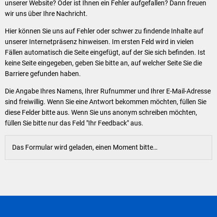
Klimaschutz
unserer Website? Oder ist Ihnen ein Fehler aufgefallen? Dann freuen
wir uns über Ihre Nachricht.
Vereine
Förderungen der VG für private Umbauten
Hier können Sie uns auf Fehler oder schwer zu findende Inhalte auf
Die Bundeswehr und Westerburg
unserer Internetpräsenz hinweisen. Im ersten Feld wird in vielen
Feuerwehr
Fällen automatisch die Seite eingefügt, auf der Sie sich befinden. Ist
keine Seite eingegeben, geben Sie bitte an, auf welcher Seite Sie die
Seniorenmobilität/Jugendtaxi/Fahrservice
Allgemeine Informationen
Barriere gefunden haben.
Sicherheit für Senioren
Die Angabe Ihres Namens, Ihrer Rufnummer und Ihrer E-Mail-Adresse
sind freiwillig. Wenn Sie eine Antwort bekommen möchten, füllen Sie
Ehrenamtskarte des Westerwaldkreises
diese Felder bitte aus. Wenn Sie uns anonym schreiben möchten,
füllen Sie bitte nur das Feld "Ihr Feedback" aus.
Westerwaldbad
Das Formular wird geladen, einen Moment bitte…