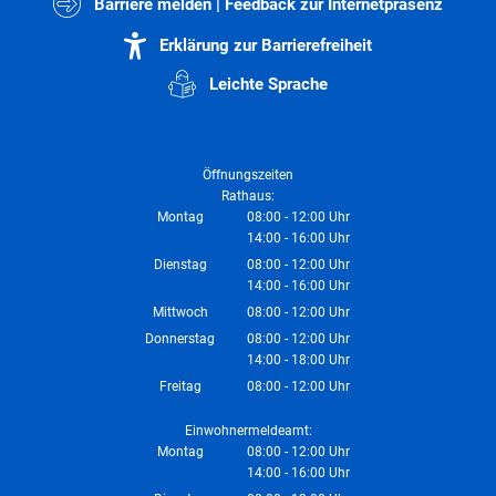
Barriere melden | Feedback zur Internetpräsenz
Erklärung zur Barrierefreiheit
Leichte Sprache
Öffnungszeiten
Rathaus:
Montag
08:00
-
12:00
Uhr
14:00
-
16:00
Von 08:00 bis 12:00 Uhr
Uhr
Von 14:00 bis 16:00 Uhr
Dienstag
08:00
-
12:00
Uhr
14:00
-
16:00
Von 08:00 bis 12:00 Uhr
Uhr
Von 14:00 bis 16:00 Uhr
Mittwoch
08:00
-
12:00
Uhr
Von 08:00 bis 12:00 Uhr
Donnerstag
08:00
-
12:00
Uhr
14:00
-
18:00
Von 08:00 bis 12:00 Uhr
Uhr
Von 14:00 bis 18:00 Uhr
Freitag
08:00
-
12:00
Uhr
Von 08:00 bis 12:00 Uhr
Einwohnermeldeamt:
Montag
08:00
-
12:00
Uhr
14:00
-
16:00
Von 08:00 bis 12:00 Uhr
Uhr
Von 14:00 bis 16:00 Uhr