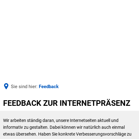
AKTUELLES
UNSERE VERBANDSGEMEINDE
Aus der Verwaltung
Seite einstellen
UNSERE GEMEINDEN
Bürgermeister & Beigeordnete
Ausschreibungen
BILDUNG & SOZIALES
Verbandsgemeinderat & Ausschüsse
Wäller Wochenspiegel
Sie sind hier:
Feedback
WIRTSCHAFT & ARBEITEN
Schulen
Ausbi
Haushalt & Finanzen
Deine Ausbildung bei der VG
Feedback
FEEDBACK ZUR INTERNETPRÄSENZ
Duale
Kindertagesstätten
Satzungen
Stellen- und Ausbildungsangebote
Azubi
Wir arbeiten ständig daran, unsere Internetseiten aktuell und
Zentralbücherei
Verwaltung & Werke
informativ zu gestalten. Dabei können wir natürlich auch einmal
etwas übersehen. Haben Sie konkrete Verbesserungsvorschläge zu
Jugend