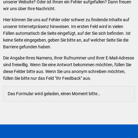
Klimaschutz
unserer Website? Oder ist Ihnen ein Fehler aufgefallen? Dann freuen
wir uns über Ihre Nachricht.
Vereine
Förderungen der VG für private Umbauten
Hier können Sie uns auf Fehler oder schwer zu findende Inhalte auf
Die Bundeswehr und Westerburg
unserer Internetpräsenz hinweisen. Im ersten Feld wird in vielen
Feuerwehr
Fällen automatisch die Seite eingefügt, auf der Sie sich befinden. Ist
keine Seite eingegeben, geben Sie bitte an, auf welcher Seite Sie die
Seniorenmobilität/Jugendtaxi/Fahrservice
Allgemeine Informationen
Barriere gefunden haben.
Sicherheit für Senioren
Die Angabe Ihres Namens, Ihrer Rufnummer und Ihrer E-Mail-Adresse
sind freiwillig. Wenn Sie eine Antwort bekommen möchten, füllen Sie
Ehrenamtskarte des Westerwaldkreises
diese Felder bitte aus. Wenn Sie uns anonym schreiben möchten,
füllen Sie bitte nur das Feld "Ihr Feedback" aus.
Westerwaldbad
Das Formular wird geladen, einen Moment bitte…